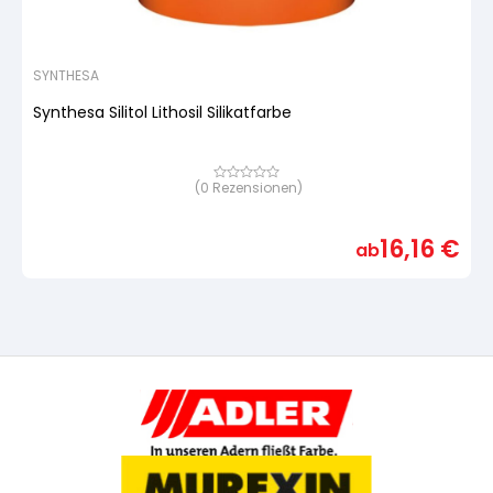
SYNTHESA
Synthesa Silitol Lithosil Silikatfarbe
(
0
Rezensionen)
Bewertet
mit
von
5,
16,16
€
basierend
ab
auf
Kundenbewertung