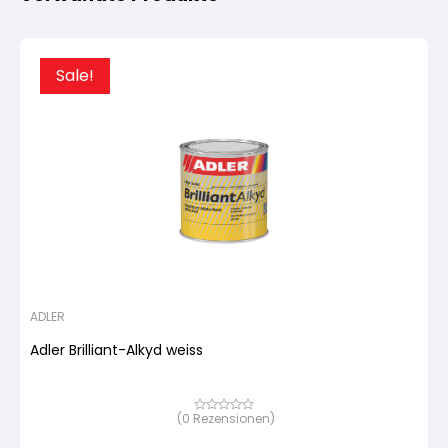
Sale!
ADLER
Adler Brilliant-Alkyd weiss
(
0
Rezensionen)
Bewertet
mit
von