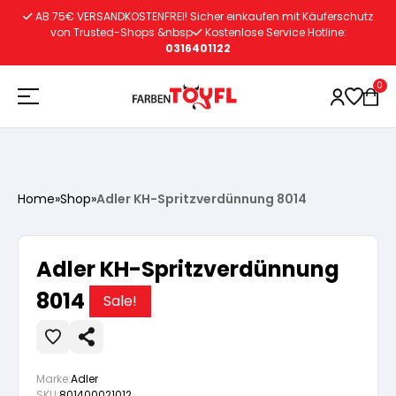
Zum
AB 75€ VERSANDKOSTENFREI! Sicher einkaufen mit Käuferschutz
Inhalt
von Trusted-Shops &nbsp
Kostenlose Service Hotline:
0316401122
springen
0
Holzschutz
Home
»
Shop
»
Adler KH-Spritzverdünnung 8014
Lacke
Vorbereitung
Adler KH-Spritzverdünnung
Autoreparatur
Vorbereitung
8014
Wasserlösliche Grundierung
Sale!
Innenfarben
Vorbereitung
Wasserlösliche Grundierung
Lösemittelhältige Grundierung
Marke:
Adler
SKU:
801400021012