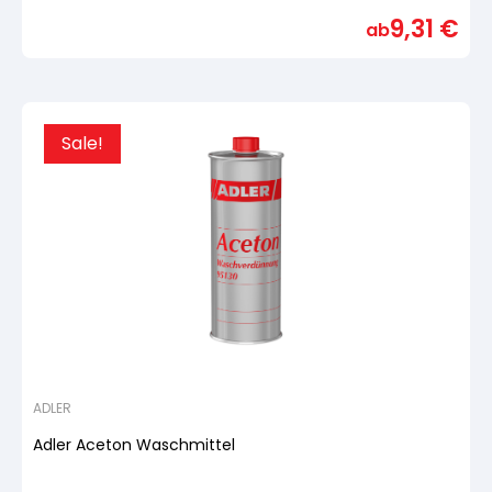
5,
9,31
€
basierend
ab
auf
Kundenbewertung
Sale!
ADLER
Adler Aceton Waschmittel