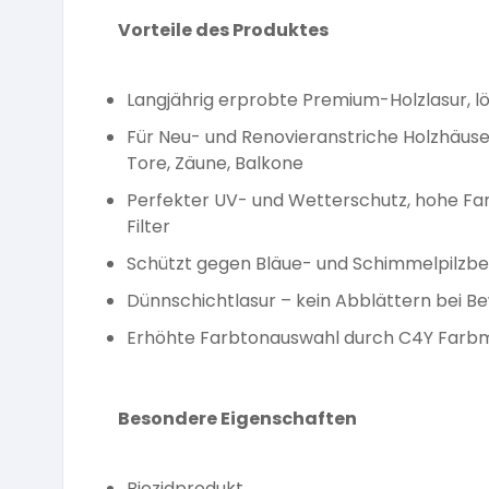
Vorteile des Produktes
Langjährig erprobte Premium-Holzlasur, l
Für Neu- und Renovieranstriche Holzhäuser
Tore, Zäune, Balkone
Perfekter UV- und Wetterschutz, hohe Far
Filter
Schützt gegen Bläue- und Schimmelpilzbef
Dünnschichtlasur – kein Abblättern bei B
Erhöhte Farbtonauswahl durch C4Y Farb
Besondere Eigenschaften
Biozidprodukt