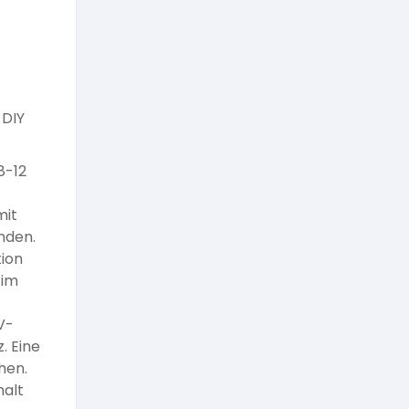
 DIY
8-12
mit
nden.
tion
 im
V-
. Eine
hen.
halt