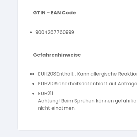
GTIN – EAN Code
9004267760999
Gefahrenhinweise
EUH208
Enthält . Kann allergische Reakti
EUH210
Sicherheitsdatenblatt auf Anfrage 
EUH211
Achtung! Beim Sprühen können gefährlic
nicht einatmen.