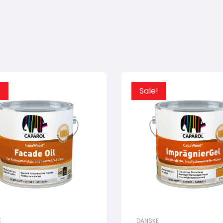
!
Sale!
E
DANSKE