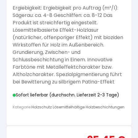
Ergiebigkeit: Ergiebigkeit pro Auftrag (m²/l):
Arbeitshandschuhe
Pflege und Reinigung
Silikatfarben
Kalkfarben
Sägerau: ca. 4-8 Geschliffen: ca. 8-12 Das
Versiegelung für Beton
Öle für Außen
Produkt ist streichfertig eingestellt.
Lösemittelbasierte Effekt-Holzlasur
Dichtmassen
Spezialprodukte
Anti Schimmelfarbe
(natürlicher, offenporiger Effekt) mit bioziden
Pflege
Pflege und Reinigung
Wirkstoffen für Holz im Außenbereich.
Farbwalzen
Grundierung, Zwischen- und
Isolierfarben
Schlussbeschichtung in Einem. Innovative
Farbtöne mit Metalleffektcharakter bzw.
Pinsel und Bürsten
Altholzcharakter. Spezialpigmentierung führt
Latexfarben
bei Bewitterung zu silbrigem Patina-Effekt
Schleifmittel
Sofort lieferbar (durchschn. Lieferzeit 2-3 Tage)
Spezialfarben
Kategorie:
Holzschutz Lösemittelhältige Holzbeschichtungen
Ursprünglicher
Aktue