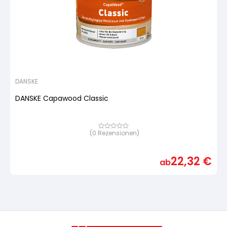
DANSKE
DANSKE Capawood Classic
(
0
Rezensionen)
Bewertet
mit
von
5,
22,32
€
basierend
ab
auf
Kundenbewertung