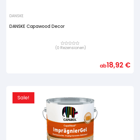
DANSKE
DANSKE Capawood Decor
(
0
Rezensionen)
Bewertet
mit
von
5,
18,92
€
basierend
ab
auf
Kundenbewertung
Sale!