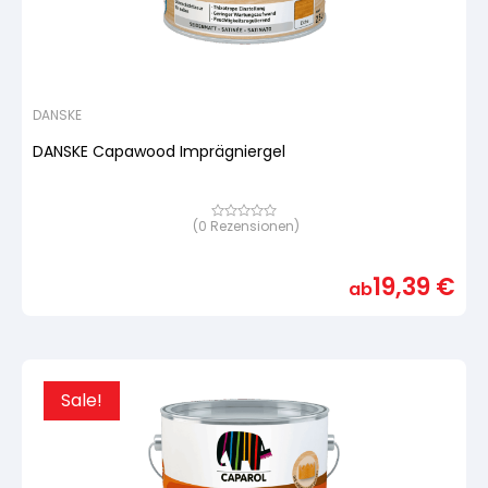
DANSKE
DANSKE Capawood Imprägniergel
(
0
Rezensionen)
Bewertet
mit
von
5,
19,39
€
basierend
ab
auf
Kundenbewertung
Sale!