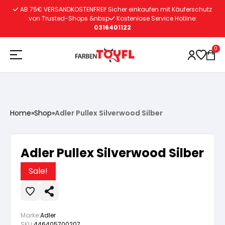
Zum
AB 75€ VERSANDKOSTENFREI! Sicher einkaufen mit Käuferschutz
Inhalt
von Trusted-Shops &nbsp
Kostenlose Service Hotline:
0316401122
springen
0
Holzschutz
Home
»
Shop
»
Adler Pullex Silverwood Silber
Lacke
Vorbereitung
Adler Pullex Silverwood Silber
Autoreparatur
Vorbereitung
Wasserlösliche Grundierung
Sale!
Innenfarben
Vorbereitung
Wasserlösliche Grundierung
Lösemittelhältige Grundierung
Marke:
Adler
SKU:
446405700207