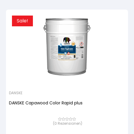
Sale!
DANSKE
DANSKE Capawood Color Rapid plus
(
0
Rezensionen)
Bewertet
mit
von