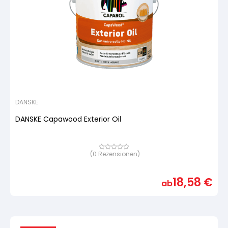
DANSKE
DANSKE Capawood Exterior Oil
(
0
Rezensionen)
Bewertet
mit
von
5,
18,58
€
basierend
ab
auf
Kundenbewertung