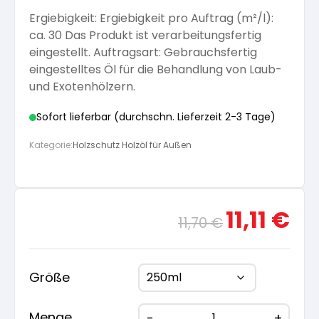
Ergiebigkeit: Ergiebigkeit pro Auftrag (m²/l):
Arbeitshandschuhe
Pflege und Reinigung
Silikatfarben
Kalkfarben
ca. 30 Das Produkt ist verarbeitungsfertig
Versiegelung für Beton
Öle für Außen
eingestellt. Auftragsart: Gebrauchsfertig
eingestelltes Öl für die Behandlung von Laub-
Dichtmassen
Spezialprodukte
Anti Schimmelfarbe
und Exotenhölzern.
Pflege
Pflege und Reinigung
Sofort lieferbar (durchschn. Lieferzeit 2-3 Tage)
Farbwalzen
Isolierfarben
Kategorie:
Holzschutz Holzöl für Außen
Pinsel und Bürsten
Latexfarben
Ursprünglicher
Aktue
11,11
€
Schleifmittel
11,70
€
Preis
Preis
Spezialfarben
war:
ist:
11,70 €
11,11 €
Größe
Menge