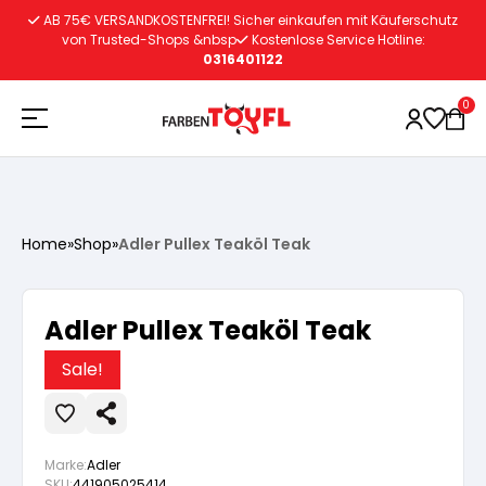
Zum
AB 75€ VERSANDKOSTENFREI! Sicher einkaufen mit Käuferschutz
Inhalt
von Trusted-Shops &nbsp
Kostenlose Service Hotline:
0316401122
springen
0
Holzschutz
Home
»
Shop
»
Adler Pullex Teaköl Teak
Lacke
Vorbereitung
Adler Pullex Teaköl Teak
Autoreparatur
Vorbereitung
Wasserlösliche Grundierung
Sale!
Innenfarben
Vorbereitung
Wasserlösliche Grundierung
Lösemittelhältige Grundierung
Marke:
Adler
SKU:
441905025414