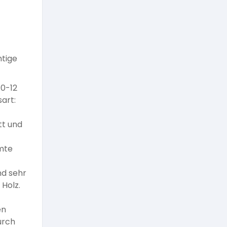
htige
10-12
sart:
tt und
mmte
nd sehr
Holz.
en
urch