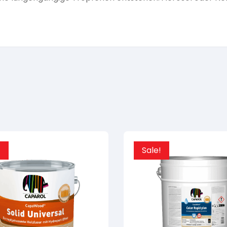
!
Sale!