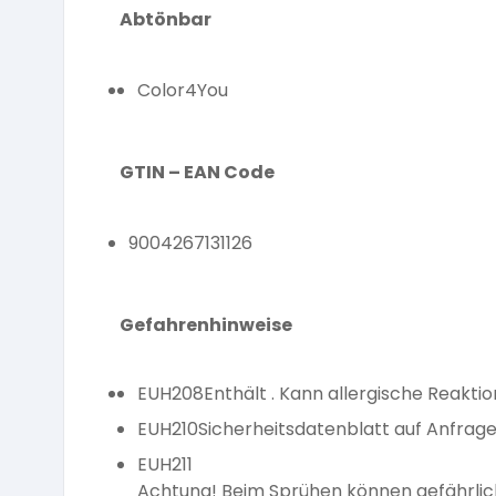
Abtönbar
Color4You
GTIN – EAN Code
9004267131126
Gefahrenhinweise
EUH208
Enthält . Kann allergische Reakti
EUH210
Sicherheitsdatenblatt auf Anfrage 
EUH211
Achtung! Beim Sprühen können gefährlic