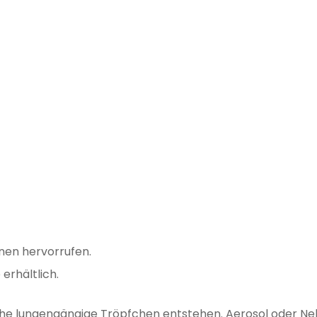
onen hervorrufen.
erhältlich.
he lungengängige Tröpfchen entstehen. Aerosol oder Ne