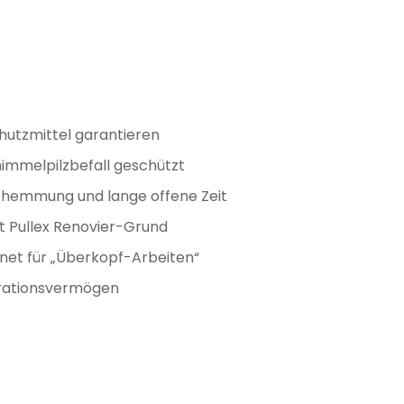
chutzmittel garantieren
himmelpilzbefall geschützt
fhemmung und lange offene Zeit
t Pullex Renovier-Grund
gnet für „Überkopf-Arbeiten“
trationsvermögen