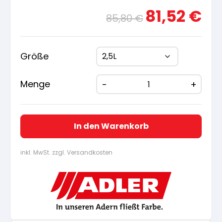
Ursprünglicher
Aktue
81,52
€
85,80
€
Preis
Preis
war:
ist:
85,80 €
81,52
Größe
Menge
In den Warenkorb
inkl. MwSt. zzgl. Versandkosten