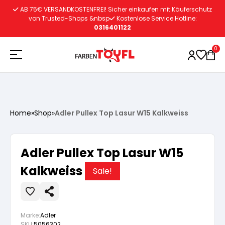
Zum
AB 75€ VERSANDKOSTENFREI! Sicher einkaufen mit Käuferschutz
Inhalt
von Trusted-Shops &nbsp
Kostenlose Service Hotline:
0316401122
springen
0
Holzschutz
Home
»
Shop
»
Adler Pullex Top Lasur W15 Kalkweiss
Lacke
Vorbereitung
Adler Pullex Top Lasur W15
Autoreparatur
Vorbereitung
Kalkweiss
Wasserlösliche Grundierung
Sale!
Innenfarben
Vorbereitung
Wasserlösliche Grundierung
Lösemittelhältige Grundierung
Marke:
Adler
SKU:
5056302