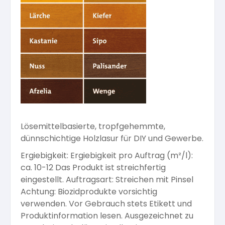
Arbeitshandschuhe
Pflege und Reinigung
Silikatfarben
Kalkfarben
Versiegelung für Beton
Öle für Außen
Dichtmassen
Spezialprodukte
Anti Schimmelfarbe
Pflege
Pflege und Reinigung
Farbwalzen
Isolierfarben
Pinsel und Bürsten
Lösemittelbasierte, tropfgehemmte,
Latexfarben
dünnschichtige Holzlasur für DIY und Gewerbe.
Schleifmittel
Ergiebigkeit: Ergiebigkeit pro Auftrag (m²/l):
Spezialfarben
ca. 10-12 Das Produkt ist streichfertig
eingestellt. Auftragsart: Streichen mit Pinsel
Achtung: Biozidprodukte vorsichtig
verwenden. Vor Gebrauch stets Etikett und
Produktinformation lesen. Ausgezeichnet zu