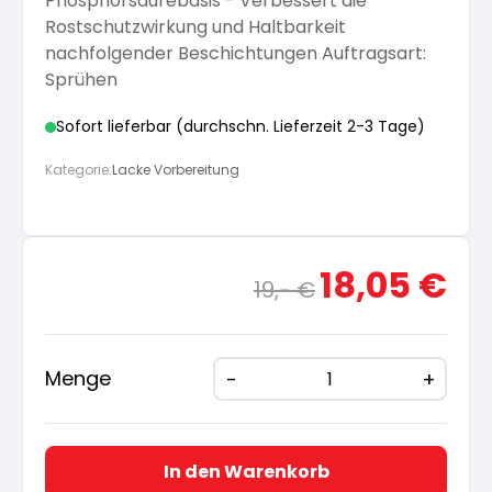
Phosphorsäurebasis - Verbessert die
Rostschutzwirkung und Haltbarkeit
nachfolgender Beschichtungen Auftragsart:
Sprühen
Sofort lieferbar (durchschn. Lieferzeit 2-3 Tage)
Kategorie:
Lacke Vorbereitung
Ursprünglicher
Aktue
18,05
€
19,-
€
Preis
Preis
war:
ist:
19,- €
18,05
Menge
In den Warenkorb