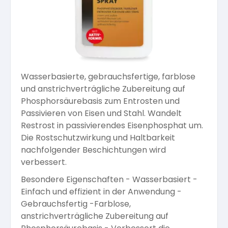
Arbeitshandschuhe
Pflege und Reinigung
Silikatfarben
Kalkfarben
Versiegelung für Beton
Öle für Außen
Dichtmassen
Spezialprodukte
Anti Schimmelfarbe
Pflege
Pflege und Reinigung
Wasserbasierte, gebrauchsfertige, farblose
Farbwalzen
und anstrichverträgliche Zubereitung auf
Isolierfarben
Phosphorsäurebasis zum Entrosten und
Passivieren von Eisen und Stahl. Wandelt
Pinsel und Bürsten
Restrost in passivierendes Eisenphosphat um.
Latexfarben
Die Rostschutzwirkung und Haltbarkeit
nachfolgender Beschichtungen wird
Schleifmittel
verbessert.
Spezialfarben
Besondere Eigenschaften - Wasserbasiert -
Einfach und effizient in der Anwendung -
Gebrauchsfertig -Farblose,
anstrichverträgliche Zubereitung auf