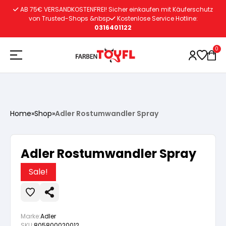
Zum
AB 75€ VERSANDKOSTENFREI! Sicher einkaufen mit Käuferschutz
Inhalt
von Trusted-Shops &nbsp
Kostenlose Service Hotline:
0316401122
springen
0
Holzschutz
Home
»
Shop
»
Adler Rostumwandler Spray
Lacke
Vorbereitung
Adler Rostumwandler Spray
Autoreparatur
Vorbereitung
Wasserlösliche Grundierung
Sale!
Innenfarben
Vorbereitung
Wasserlösliche Grundierung
Lösemittelhältige Grundierung
Marke:
Adler
SKU:
805800020012