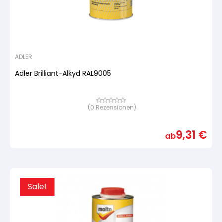
ADLER
Adler Brilliant-Alkyd RAL9005
(
0
Rezensionen)
Bewertet
mit
von
5,
9,31
€
basierend
ab
auf
Kundenbewertung
Sale!