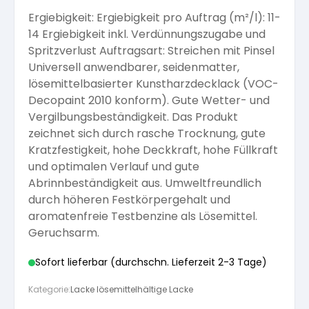
Ergiebigkeit: Ergiebigkeit pro Auftrag (m²/l): 11-
Arbeitshandschuhe
Pflege und Reinigung
Silikatfarben
Kalkfarben
14 Ergiebigkeit inkl. Verdünnungszugabe und
Versiegelung für Beton
Öle für Außen
Spritzverlust Auftragsart: Streichen mit Pinsel
Universell anwendbarer, seidenmatter,
Dichtmassen
Spezialprodukte
Anti Schimmelfarbe
lösemittelbasierter Kunstharzdecklack (VOC-
Pflege
Pflege und Reinigung
Decopaint 2010 konform). Gute Wetter- und
Farbwalzen
Vergilbungsbeständigkeit. Das Produkt
Isolierfarben
zeichnet sich durch rasche Trocknung, gute
Kratzfestigkeit, hohe Deckkraft, hohe Füllkraft
Pinsel und Bürsten
und optimalen Verlauf und gute
Latexfarben
Abrinnbeständigkeit aus. Umweltfreundlich
durch höheren Festkörpergehalt und
Schleifmittel
aromatenfreie Testbenzine als Lösemittel.
Spezialfarben
Geruchsarm.
Sofort lieferbar (durchschn. Lieferzeit 2-3 Tage)
Kategorie:
Lacke lösemittelhältige Lacke