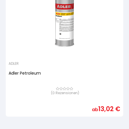
ADLER
Adler Petroleum
(
0
Rezensionen)
Bewertet
mit
von
5,
13,02
€
basierend
ab
auf
Kundenbewertung