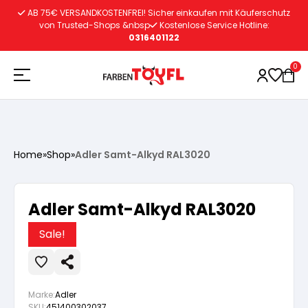
Zum
AB 75€ VERSANDKOSTENFREI! Sicher einkaufen mit Käuferschutz
Inhalt
von Trusted-Shops &nbsp
Kostenlose Service Hotline:
0316401122
springen
0
Holzschutz
Home
»
Shop
»
Adler Samt-Alkyd RAL3020
Lacke
Vorbereitung
Adler Samt-Alkyd RAL3020
Autoreparatur
Vorbereitung
Wasserlösliche Grundierung
Sale!
Innenfarben
Vorbereitung
Wasserlösliche Grundierung
Lösemittelhältige Grundierung
Marke:
Adler
SKU:
451400302037