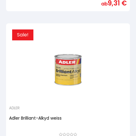
9,31
€
basierend
ab
auf
Kundenbewertung
Sale!
ADLER
Adler Brilliant-Alkyd weiss