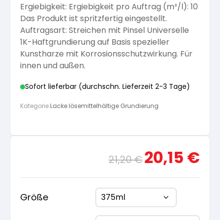
Ergiebigkeit: Ergiebigkeit pro Auftrag (m²/l): 10
Arbeitshandschuhe
Pflege und Reinigung
Das Produkt ist spritzfertig eingestellt.
Silikatfarben
Kalkfarben
Versiegelung für Beton
Öle für Außen
Auftragsart: Streichen mit Pinsel Universelle
1K-Haftgrundierung auf Basis spezieller
Dichtmassen
Spezialprodukte
Kunstharze mit Korrosionsschutzwirkung. Für
Anti Schimmelfarbe
Pflege
Pflege und Reinigung
innen und außen.
Farbwalzen
Sofort lieferbar (durchschn. Lieferzeit 2-3 Tage)
Isolierfarben
Kategorie:
Lacke lösemittelhältige Grundierung
Pinsel und Bürsten
Latexfarben
Schleifmittel
Ursprünglicher
Aktue
20,15
€
21,20
€
Spezialfarben
Preis
Preis
war:
ist:
21,20 €
20,15
Größe