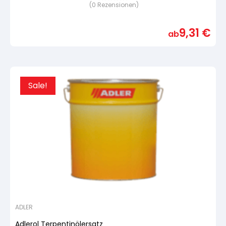
(
0
Rezensionen)
Bewertet
mit
von
5,
9,31
€
basierend
ab
auf
Kundenbewertung
Sale!
ADLER
Adlerol Terpentinölersatz