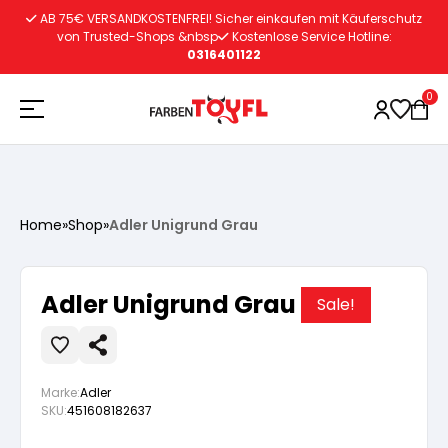
Zum
AB 75€ VERSANDKOSTENFREI! Sicher einkaufen mit Käuferschutz
Inhalt
von Trusted-Shops &nbsp
Kostenlose Service Hotline:
0316401122
springen
0
Holzschutz
Home
»
Shop
»
Adler Unigrund Grau
Lacke
Vorbereitung
Adler Unigrund Grau
Sale!
Autoreparatur
Vorbereitung
Wasserlösliche Grundierung
Marke:
Adler
Innenfarben
Vorbereitung
Wasserlösliche Grundierung
Lösemittelhältige Grundierung
SKU:
451608182637