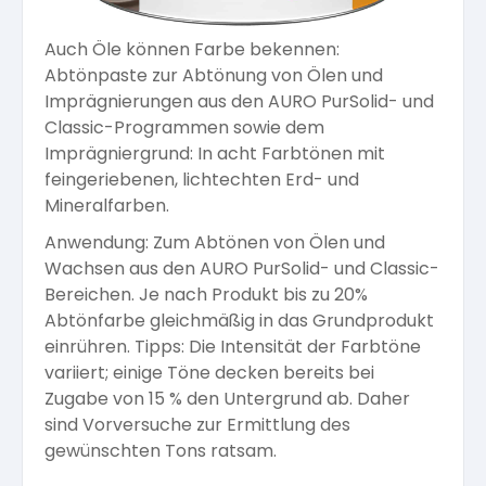
Arbeitshandschuhe
Pflege und Reinigung
Silikatfarben
Auch Öle können Farbe bekennen:
Kalkfarben
Versiegelung für Beton
Öle für Außen
Abtönpaste zur Abtönung von Ölen und
Imprägnierungen aus den AURO PurSolid- und
Dichtmassen
Spezialprodukte
Classic-Programmen sowie dem
Anti Schimmelfarbe
Pflege
Pflege und Reinigung
Imprägniergrund: In acht Farbtönen mit
feingeriebenen, lichtechten Erd- und
Farbwalzen
Isolierfarben
Mineralfarben.
Anwendung: Zum Abtönen von Ölen und
Pinsel und Bürsten
Wachsen aus den AURO PurSolid- und Classic-
Latexfarben
Bereichen. Je nach Produkt bis zu 20%
Abtönfarbe gleichmäßig in das Grundprodukt
Schleifmittel
einrühren. Tipps: Die Intensität der Farbtöne
Spezialfarben
variiert; einige Töne decken bereits bei
Zugabe von 15 % den Untergrund ab. Daher
sind Vorversuche zur Ermittlung des
gewünschten Tons ratsam.