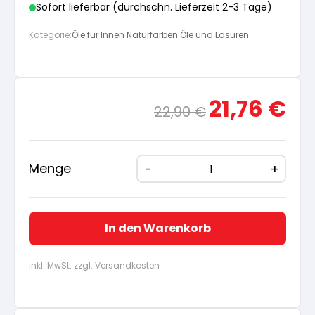
Sofort lieferbar (durchschn. Lieferzeit 2-3 Tage)
Kategorie:
Öle für Innen Naturfarben Öle und Lasuren
Ursprünglicher
Aktue
21,76
€
22,90
€
Preis
Preis
war:
ist:
22,90 €
21,76
Menge
In den Warenkorb
inkl. MwSt. zzgl. Versandkosten