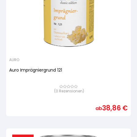
AURO
Auro Imprägniergrund 121
(
0
Rezensionen)
Bewertet
mit
von
5,
38,86
€
basierend
ab
auf
Kundenbewertung