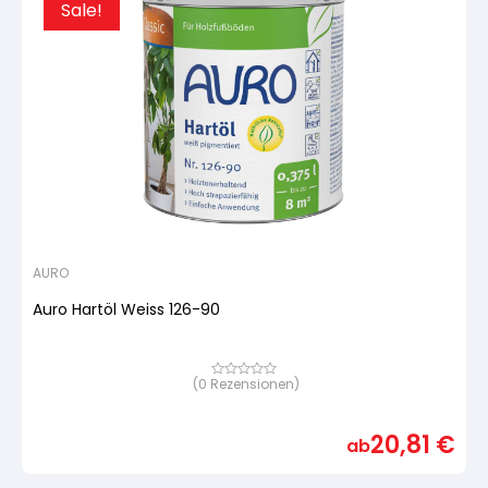
Sale!
AURO
Auro Hartöl Weiss 126-90
(
0
Rezensionen)
Bewertet
mit
von
5,
20,81
€
basierend
ab
auf
Kundenbewertung