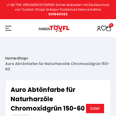
Zum
AB 75€ VERSANDKOSTENFREI! Sicher einkaufen mit Käuferschutz
Inhalt
von Trusted-Shops &nbsp
Kostenlose Service Hotline:
0316401122
springen
0
Holzschutz
Home
»
Shop
»
Auro Abtönfarbe für Naturharzöle Chromoxidgrün 150-
Lacke
Vorbereitung
60
Autoreparatur
Vorbereitung
Wasserlösliche Grundierung
Auro Abtönfarbe für
Naturharzöle
Innenfarben
Vorbereitung
Wasserlösliche Grundierung
Lösemittelhältige Grundierung
Chromoxidgrün 150-60
Sale!