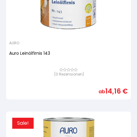
AURO
Auro Leinölfirnis 143
(
0
Rezensionen)
Bewertet
mit
von
5,
14,16
€
basierend
ab
auf
Kundenbewertung
Sale!