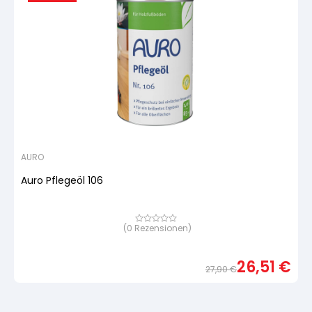
AURO
Auro Pflegeöl 106
(
0
Rezensionen)
Bewertet
mit
von
5,
26,51
€
basierend
27,90
€
auf
Urspr
Aktue
Kundenbewertung
Preis
Preis
war:
ist: