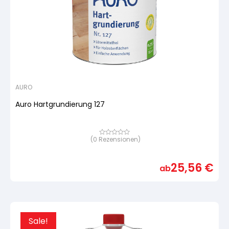
AURO
Auro Hartgrundierung 127
(
0
Rezensionen)
Bewertet
mit
von
5,
25,56
€
basierend
ab
auf
Kundenbewertung
Sale!