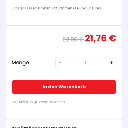
Kategorie:
Öle für Innen Naturfarben Öle und Lasuren
Ursprünglicher
Aktue
21,76
€
22,90
€
Preis
Preis
war:
ist:
22,90 €
21,76
Menge
In den Warenkorb
inkl. MwSt. zzgl. Versandkosten