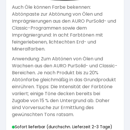
Auch Öle können Farbe bekennen:
Arbeitshandschuhe
Pflege und Reinigung
Silikatfarben
Abtönpaste zur Abtönung von Ölen und
Kalkfarben
Versiegelung für Beton
Öle für Außen
Imprägnierungen aus den AURO PurSolid- und
Classic-Programmen sowie dem
Dichtmassen
Spezialprodukte
Anti Schimmelfarbe
Imprägniergrund: In acht Farbtönen mit
Pflege
Pflege und Reinigung
feingeriebenen, lichtechten Erd- und
Farbwalzen
Mineralfarben.
Isolierfarben
Anwendung: Zum Abtönen von Ölen und
Wachsen aus den AURO PurSolid- und Classic-
Pinsel und Bürsten
Bereichen. Je nach Produkt bis zu 20%
Latexfarben
Abtönfarbe gleichmäßig in das Grundprodukt
einrühren. Tipps: Die Intensität der Farbtöne
Schleifmittel
variiert; einige Töne decken bereits bei
Spezialfarben
Zugabe von 15 % den Untergrund ab. Daher
sind Vorversuche zur Ermittlung des
gewünschten Tons ratsam.
Sofort lieferbar (durchschn. Lieferzeit 2-3 Tage)