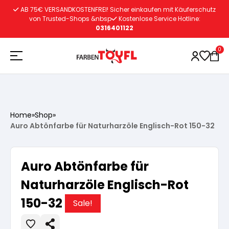
Zum
AB 75€ VERSANDKOSTENFREI! Sicher einkaufen mit Käuferschutz
Inhalt
von Trusted-Shops &nbsp
Kostenlose Service Hotline:
0316401122
springen
0
Holzschutz
Home
»
Shop
»
Auro Abtönfarbe für Naturharzöle Englisch-Rot 150-32
Lacke
Vorbereitung
Auro Abtönfarbe für
Autoreparatur
Vorbereitung
Wasserlösliche Grundierung
Naturharzöle Englisch-Rot
150-32
Innenfarben
Vorbereitung
Sale!
Wasserlösliche Grundierung
Lösemittelhältige Grundierung