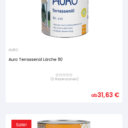
AURO
Auro Terrassenöl Lärche 110
(
0
Rezensionen)
Bewertet
mit
von
5,
31,63
€
basierend
ab
auf
Kundenbewertung
Sale!