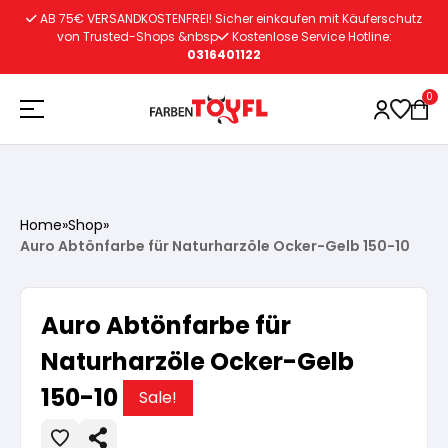
Zum
AB 75€ VERSANDKOSTENFREI! Sicher einkaufen mit Käuferschutz
Inhalt
von Trusted-Shops &nbsp
Kostenlose Service Hotline:
0316401122
springen
0
Holzschutz
Home
»
Shop
»
Auro Abtönfarbe für Naturharzöle Ocker-Gelb 150-10
Lacke
Vorbereitung
Auro Abtönfarbe für
Autoreparatur
Vorbereitung
Wasserlösliche Grundierung
Naturharzöle Ocker-Gelb
150-10
Innenfarben
Vorbereitung
Sale!
Wasserlösliche Grundierung
Lösemittelhältige Grundierung