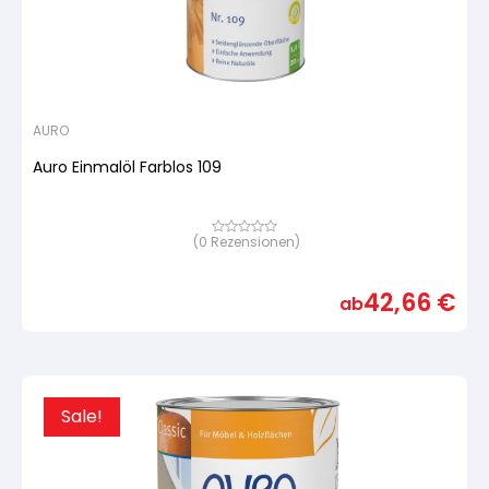
AURO
Auro Einmalöl Farblos 109
(
0
Rezensionen)
Bewertet
mit
von
5,
42,66
€
basierend
ab
auf
Kundenbewertung
Sale!