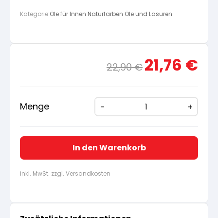
Kategorie:
Öle für Innen Naturfarben Öle und Lasuren
Ursprünglicher
Aktue
21,76
€
22,90
€
Preis
Preis
war:
ist:
22,90 €
21,76
Menge
In den Warenkorb
inkl. MwSt. zzgl. Versandkosten