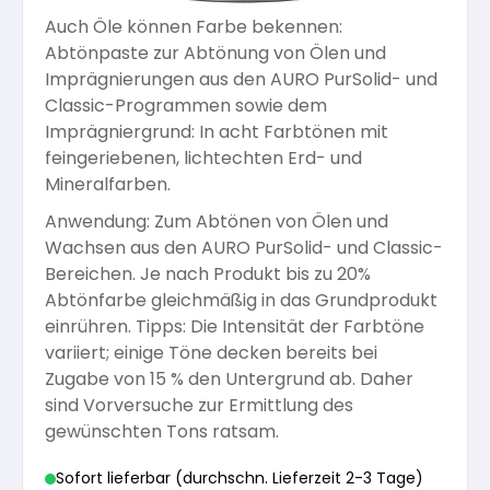
Auch Öle können Farbe bekennen:
Arbeitshandschuhe
Pflege und Reinigung
Silikatfarben
Abtönpaste zur Abtönung von Ölen und
Kalkfarben
Versiegelung für Beton
Öle für Außen
Imprägnierungen aus den AURO PurSolid- und
Classic-Programmen sowie dem
Dichtmassen
Spezialprodukte
Anti Schimmelfarbe
Imprägniergrund: In acht Farbtönen mit
Pflege
Pflege und Reinigung
feingeriebenen, lichtechten Erd- und
Farbwalzen
Mineralfarben.
Isolierfarben
Anwendung: Zum Abtönen von Ölen und
Wachsen aus den AURO PurSolid- und Classic-
Pinsel und Bürsten
Bereichen. Je nach Produkt bis zu 20%
Latexfarben
Abtönfarbe gleichmäßig in das Grundprodukt
einrühren. Tipps: Die Intensität der Farbtöne
Schleifmittel
variiert; einige Töne decken bereits bei
Spezialfarben
Zugabe von 15 % den Untergrund ab. Daher
sind Vorversuche zur Ermittlung des
gewünschten Tons ratsam.
Sofort lieferbar (durchschn. Lieferzeit 2-3 Tage)