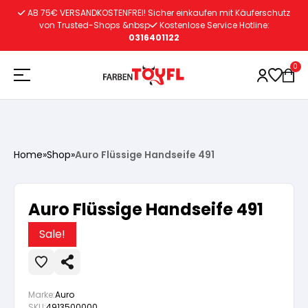
Zum
AB 75€ VERSANDKOSTENFREI! Sicher einkaufen mit Käuferschutz
Inhalt
von Trusted-Shops &nbsp
Kostenlose Service Hotline:
0316401122
springen
0
Holzschutz
Home
»
Shop
»
Auro Flüssige Handseife 491
Lacke
Vorbereitung
Auro Flüssige Handseife 491
Autoreparatur
Vorbereitung
Wasserlösliche Grundierung
Sale!
Innenfarben
Vorbereitung
Wasserlösliche Grundierung
Lösemittelhältige Grundierung
Marke:
Auro
SKU:
4913500000