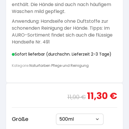
enthält. Die Hände sind auch nach häufigem
Arbeitshandschuhe
Pflege und Reinigung
Waschen mild gepflegt.
Silikatfarben
Kalkfarben
Versiegelung für Beton
Öle für Außen
Anwendung: Handseife ohne Duftstoffe zur
schonenden Reinigung der Hände. Tipps: Im
Dichtmassen
Spezialprodukte
Anti Schimmelfarbe
AURO-Sortiment findet sich auch die flüssige
Pflege
Pflege und Reinigung
Handseife Nr. 491
Farbwalzen
Isolierfarben
Sofort lieferbar (durchschn. Lieferzeit 2-3 Tage)
Kategorie:
Naturfarben Pflege und Reinigung
Pinsel und Bürsten
Latexfarben
Schleifmittel
Ursprünglicher
Aktue
11,30
€
Spezialfarben
11,90
€
Preis
Preis
war:
ist:
11,90 €
11,30 
Größe