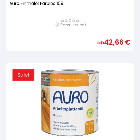
Auro Einmalöl Farblos 109
(
0
Rezensionen)
Bewertet
mit
von
5,
42,66
€
basierend
ab
auf
Kundenbewertung
Sale!