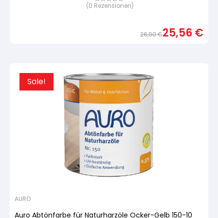
(
0
Rezensionen)
Bewertet
mit
von
5,
25,56
€
basierend
26,90
€
auf
Urspr
Aktue
Kundenbewertung
Preis
Preis
war:
ist:
26,9
25,56
Sale!
AURO
Auro Abtönfarbe für Naturharzöle Ocker-Gelb 150-10