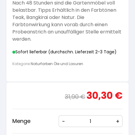
Nach 48 Stunden sind die Gartenmöbel voll
belastbar. Tipps Erhältlich in den Farbtönen
Teak, Bangkirai oder Natur. Die
Farbtonwirkung kann vorab durch einen
Probeanstrich an unauffälliger Stelle ermittelt
werden.
Sofort lieferbar (durchschn. Lieferzeit 2-3 Tage)
Kategorie:
Naturfarben Öle und Lasuren
Ursprünglicher
Aktue
30,30
€
31,90
€
Preis
Preis
war:
ist:
31,90 €
30,30
Menge