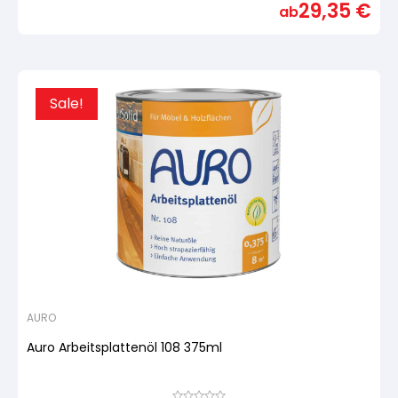
29,35
€
basierend
ab
auf
Kundenbewertung
Sale!
AURO
Auro Arbeitsplattenöl 108 375ml