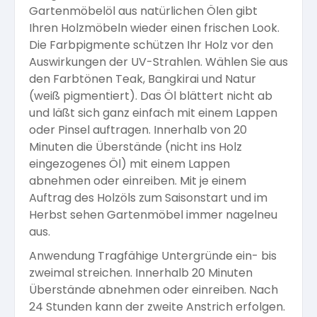
Gartenmöbelöl aus natürlichen Ölen gibt
Arbeitshandschuhe
Pflege und Reinigung
Ihren Holzmöbeln wieder einen frischen Look.
Silikatfarben
Kalkfarben
Versiegelung für Beton
Öle für Außen
Die Farbpigmente schützen Ihr Holz vor den
Auswirkungen der UV-Strahlen. Wählen Sie aus
Dichtmassen
Spezialprodukte
den Farbtönen Teak, Bangkirai und Natur
Anti Schimmelfarbe
Pflege
Pflege und Reinigung
(weiß pigmentiert). Das Öl blättert nicht ab
und läßt sich ganz einfach mit einem Lappen
Farbwalzen
oder Pinsel auftragen. Innerhalb von 20
Isolierfarben
Minuten die Überstände (nicht ins Holz
eingezogenes Öl) mit einem Lappen
Pinsel und Bürsten
abnehmen oder einreiben. Mit je einem
Latexfarben
Auftrag des Holzöls zum Saisonstart und im
Herbst sehen Gartenmöbel immer nagelneu
Schleifmittel
Spezialfarben
aus.
Anwendung Tragfähige Untergründe ein- bis
zweimal streichen. Innerhalb 20 Minuten
Überstände abnehmen oder einreiben. Nach
24 Stunden kann der zweite Anstrich erfolgen.