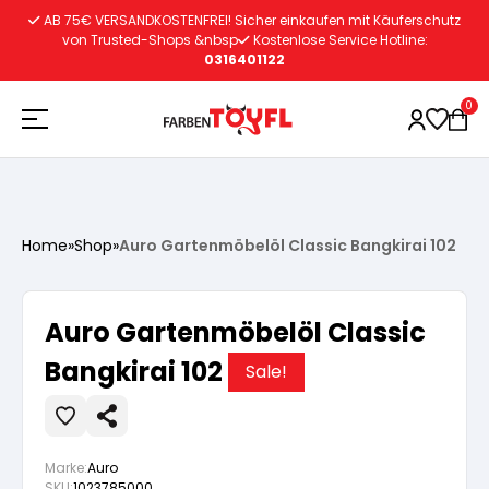
Zum
AB 75€ VERSANDKOSTENFREI! Sicher einkaufen mit Käuferschutz
Inhalt
von Trusted-Shops &nbsp
Kostenlose Service Hotline:
0316401122
springen
0
Holzschutz
Home
»
Shop
»
Auro Gartenmöbelöl Classic Bangkirai 102
Lacke
Vorbereitung
Auro Gartenmöbelöl Classic
Autoreparatur
Vorbereitung
Bangkirai 102
Wasserlösliche Grundierung
Sale!
Innenfarben
Vorbereitung
Wasserlösliche Grundierung
Lösemittelhältige Grundierung
Marke:
Auro
SKU:
1023785000