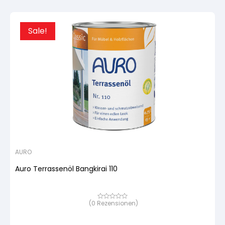
Sale!
AURO
Auro Terrassenöl Bangkirai 110
(
0
Rezensionen)
Bewertet
mit
von
5,