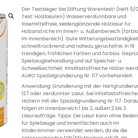
LÖSEMITTELHÄLTIG
WÄNDE UND
WASSERLÖSLICH
GRUNDIERUNG
GRUNDIERUNG
GRUND
GRUN
MÖB
Der Testsieger bei Stiftung Warentest! (Heft 5/0
DECKEN
Test: Holzlasuren) Wasserverdünnbare und
lösemittelfreie, seidenglänzende Holzlasur für
Holzanstriche im Innen- u. Außenbereich (farblo
im Innenbereich). Gute Witterungsbeständigkeit
schnelltrocknend und nahezu geruchsfrei. In 19
trendigen, fröhlichen Farben und farblos. Geprüf
DISPERSIONSFARBEN
MINERAL-
MI
DISPERSIONSFARBEN
FARBWALZEN
PINSEL UND
MINERAL-
SILIK
SCHLE
Spielzeugbehandlung und auf Speichel- u.
LÖSEMITTELHÄLTIGE
PFLEGE UND
WÄSSRIGE
LÖSEMITTELHÄLTIGER
SPEZIALLACKE
SILIKATFARBE
LÖSEMI
SILIK
SPR
SILIKATFARBE
BÜRSTEN
Schweißechtheit. Inhaltsstoffreiche Hölzer wer
HOLZBESCHICHTUNGEN
PFLEGE UND
REINIGUNG
LACKE
SPEZIALPRODUKTE
HOLZSCHUTZ
HOLZBE
AURO Spezialgrundierung Nr. 117 vorbehandelt
REINIGUNG
Anwendung: Grundierung mit der Hartgrundierun
127 oder verdünnter Lasur, bei inhaltsstoffreich
Hölzern mit der Spezialgrundierung Nr. 117. Darau
folgen im Innenbereich 1 bis 2, außen 2 bis 3
Lasuraufträge. Tipps: Die Lasur kann ohne Bede
ANTI
ISOLIERFARBEN
LATE
für Spielzeuge und Innenflächen auch im
VERDÜNNUNGEN
SCHIMMELFARBE
HOLZÖL FÜR
VERSIEGELUNG FÜR
ÖLE FÜR INNEN
ÖLE F
P
Kinderzimmer verwendet werden, da sie die
AUSSEN
BETON
entsprechenden DIN/EN-Normen erfüllt. Im