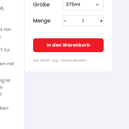
IERUNGEN
DIERUNG
ELLACKE
MÖBELLACKE
INSPIRIERT
SPRAYS
LACKE
Größe
6,
Menge
s nur
,
In den Warenkorb
t für
NERAL-
KALKFARBEN
ATFARBEN
IFMITTEL
TTELHÄLTIGE
ATFARBEN
AYDOSEN
VERDÜNNUNG
DECKEND
inkl. MwSt. zzgl. Versandkosten
den mit
SCHICHTUNGEN
LÖSEMITTELHÄLTIG
g Nr.
en
f
nken
XFARBEN
SPEZIALFARBEN
ÜR AUSSEN
FLEGE
PFLEGE UND
REINIGUNG