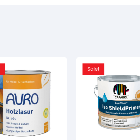
!
Sale!