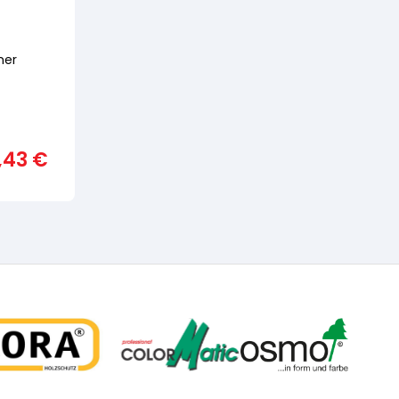
mer
,43
€