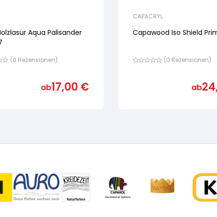
CAPACRYL
olzlasur Aqua Palisander
Capawood Iso Shield Pri
7
(
0
Rezensionen)
(
0
Rezensionen)
Bewertet
mit
von
17,00
€
24
ab
ab
5,
nd
basierend
auf
ewertung
Kundenbewertung