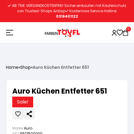
Zum
AB 75€ VERSANDKOSTENFREI! Sicher einkaufen mit Käuferschutz
Inhalt
von Trusted-Shops &nbsp
Kostenlose Service Hotline:
0316401122
springen
0
Holzschutz
Home
»
Shop
»
Auro Küchen Entfetter 651
Lacke
Vorbereitung
Auro Küchen Entfetter 651
Autoreparatur
Vorbereitung
Wasserlösliche Grundierung
Sale!
Innenfarben
Vorbereitung
Wasserlösliche Grundierung
Lösemittelhältige Grundierung
Marke:
Auro
SKU:
6513500000