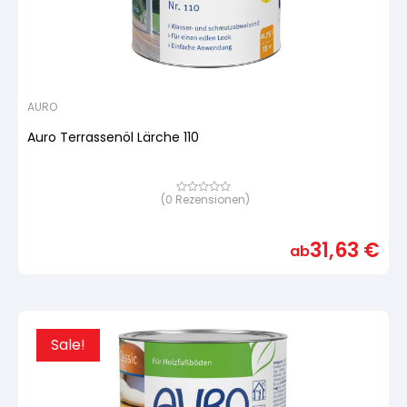
AURO
Auro Terrassenöl Lärche 110
(
0
Rezensionen)
Bewertet
mit
von
5,
31,63
€
basierend
ab
auf
Kundenbewertung
Sale!