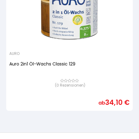
AURO
Auro 2in1 Öl-Wachs Classic 129
(
0
Rezensionen)
Bewertet
mit
von
5,
34,10
€
basierend
ab
auf
Kundenbewertung