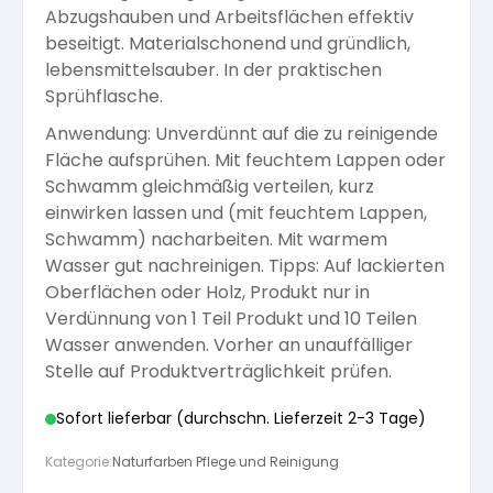
Abzugshauben und Arbeitsflächen effektiv
Arbeitshandschuhe
Pflege und Reinigung
beseitigt. Materialschonend und gründlich,
Silikatfarben
Kalkfarben
Versiegelung für Beton
Öle für Außen
lebensmittelsauber. In der praktischen
Sprühflasche.
Dichtmassen
Spezialprodukte
Anti Schimmelfarbe
Anwendung: Unverdünnt auf die zu reinigende
Pflege
Pflege und Reinigung
Fläche aufsprühen. Mit feuchtem Lappen oder
Farbwalzen
Schwamm gleichmäßig verteilen, kurz
Isolierfarben
einwirken lassen und (mit feuchtem Lappen,
Schwamm) nacharbeiten. Mit warmem
Pinsel und Bürsten
Wasser gut nachreinigen. Tipps: Auf lackierten
Latexfarben
Oberflächen oder Holz, Produkt nur in
Verdünnung von 1 Teil Produkt und 10 Teilen
Schleifmittel
Wasser anwenden. Vorher an unauffälliger
Spezialfarben
Stelle auf Produktverträglichkeit prüfen.
Sofort lieferbar (durchschn. Lieferzeit 2-3 Tage)
Kategorie:
Naturfarben Pflege und Reinigung