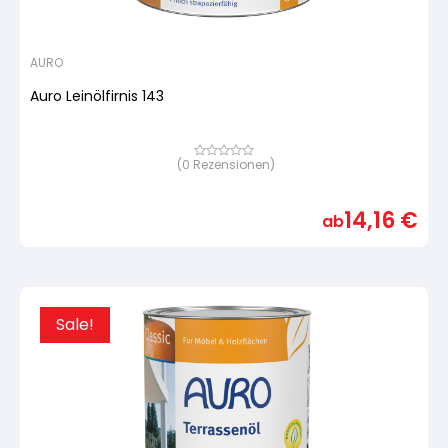
AURO
Auro Leinölfirnis 143
(
0
Rezensionen)
Bewertet
mit
von
5,
14,16
€
basierend
ab
auf
Kundenbewertung
Sale!