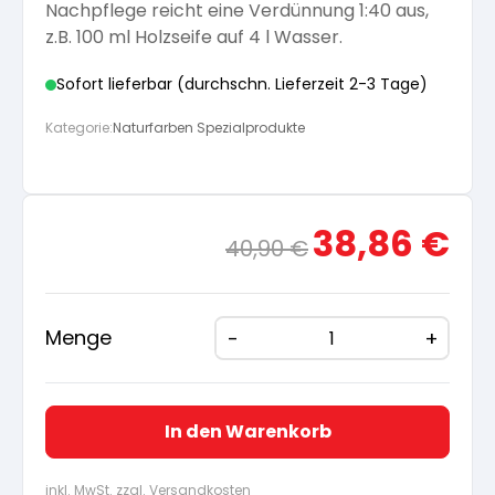
Nachpflege reicht eine Verdünnung 1:40 aus,
z.B. 100 ml Holzseife auf 4 l Wasser.
Sofort lieferbar (durchschn. Lieferzeit 2-3 Tage)
Kategorie:
Naturfarben Spezialprodukte
Ursprünglicher
Aktue
38,86
€
40,90
€
Preis
Preis
war:
ist:
40,90 €
38,86
Menge
In den Warenkorb
inkl. MwSt. zzgl. Versandkosten