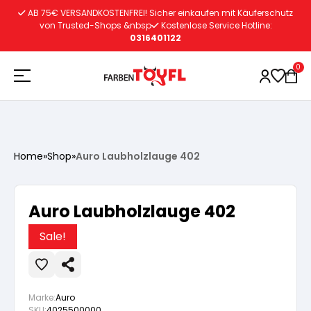
Zum
AB 75€ VERSANDKOSTENFREI! Sicher einkaufen mit Käuferschutz
Inhalt
von Trusted-Shops &nbsp
Kostenlose Service Hotline:
0316401122
springen
0
Holzschutz
Home
»
Shop
»
Auro Laubholzlauge 402
Lacke
Vorbereitung
Auro Laubholzlauge 402
Autoreparatur
Vorbereitung
Wasserlösliche Grundierung
Sale!
Innenfarben
Vorbereitung
Wasserlösliche Grundierung
Lösemittelhältige Grundierung
Marke:
Auro
SKU:
4025500000