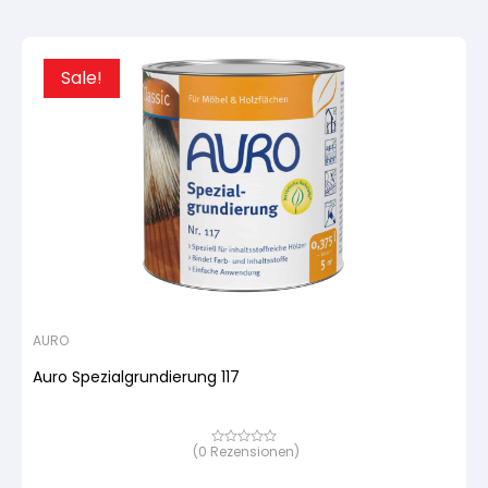
Sale!
AURO
Auro Spezialgrundierung 117
(
0
Rezensionen)
Bewertet
mit
von