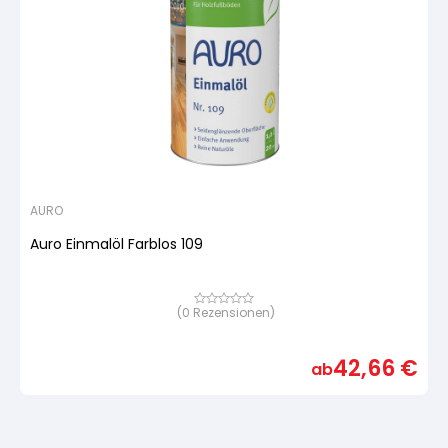
AURO
Auro Einmalöl Farblos 109
(
0
Rezensionen)
Bewertet
mit
von
5,
42,66
€
basierend
ab
auf
Kundenbewertung