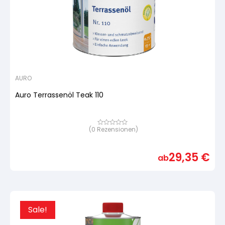
AURO
Auro Terrassenöl Teak 110
(
0
Rezensionen)
Bewertet
mit
von
5,
29,35
€
basierend
ab
auf
Kundenbewertung
Sale!