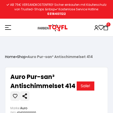
Zum
AB 75€ VERSANDKOSTENFREI! Sicher einkaufen mit Käuferschutz
Inhalt
von Trusted-Shops &nbsp
Kostenlose Service Hotline:
0316401122
springen
0
Holzschutz
Home
»
Shop
»
Auro Pur-san³ Antischimmelset 414
Lacke
Vorbereitung
Auro Pur-san³
Autoreparatur
Vorbereitung
Antischimmelset 414
Wasserlösliche Grundierung
Sale!
Innenfarben
Vorbereitung
Wasserlösliche Grundierung
Lösemittelhältige Grundierung
Marke:
Auro
SKU:
4140000000