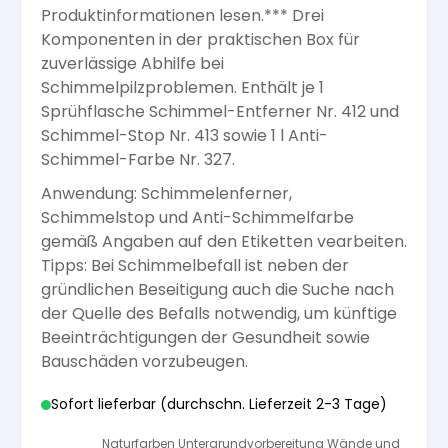
Produktinformationen lesen.*** Drei
Arbeitshandschuhe
Pflege und Reinigung
Komponenten in der praktischen Box für
Silikatfarben
Kalkfarben
Versiegelung für Beton
Öle für Außen
zuverlässige Abhilfe bei
Schimmelpilzproblemen. Enthält je 1
Dichtmassen
Spezialprodukte
Sprühflasche Schimmel-Entferner Nr. 412 und
Anti Schimmelfarbe
Pflege
Pflege und Reinigung
Schimmel-Stop Nr. 413 sowie 1 l Anti-
Schimmel-Farbe Nr. 327.
Farbwalzen
Isolierfarben
Anwendung: Schimmelenferner,
Schimmelstop und Anti-Schimmelfarbe
Pinsel und Bürsten
gemäß Angaben auf den Etiketten vearbeiten.
Latexfarben
Tipps: Bei Schimmelbefall ist neben der
gründlichen Beseitigung auch die Suche nach
Schleifmittel
der Quelle des Befalls notwendig, um künftige
Spezialfarben
Beeinträchtigungen der Gesundheit sowie
Bauschäden vorzubeugen.
Sofort lieferbar (durchschn. Lieferzeit 2-3 Tage)
Naturfarben Untergrundvorbereitung Wände und