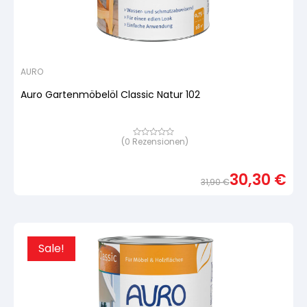
AURO
Auro Gartenmöbelöl Classic Natur 102
(
0
Rezensionen)
Bewertet
mit
von
5,
30,30
€
basierend
31,90
€
auf
Urspr
Aktue
Kundenbewertung
Preis
Preis
war:
ist:
31,90
30,30
Sale!