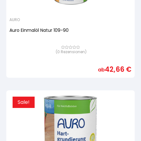
AURO
Auro Einmalöl Natur 109-90
(
0
Rezensionen)
Bewertet
mit
von
5,
42,66
€
basierend
ab
auf
Kundenbewertung
Sale!