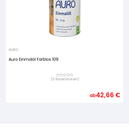
AURO
Auro Einmalöl Farblos 109
(
0
Rezensionen)
Bewertet
mit
von
5,
42,66
€
basierend
ab
auf
Kundenbewertung