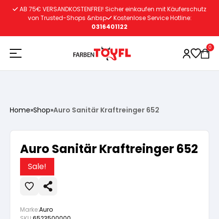
Zum
AB 75€ VERSANDKOSTENFREI! Sicher einkaufen mit Käuferschutz
Inhalt
von Trusted-Shops &nbsp
Kostenlose Service Hotline:
0316401122
springen
0
Holzschutz
Home
»
Shop
»
Auro Sanitär Kraftreinger 652
Lacke
Vorbereitung
Auro Sanitär Kraftreinger 652
Autoreparatur
Vorbereitung
Wasserlösliche Grundierung
Sale!
Innenfarben
Vorbereitung
Wasserlösliche Grundierung
Lösemittelhältige Grundierung
Marke:
Auro
SKU:
6523500000