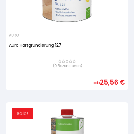
AURO
Auro Hartgrundierung 127
(
0
Rezensionen)
Bewertet
mit
von
5,
25,56
€
basierend
ab
auf
Kundenbewertung
Sale!