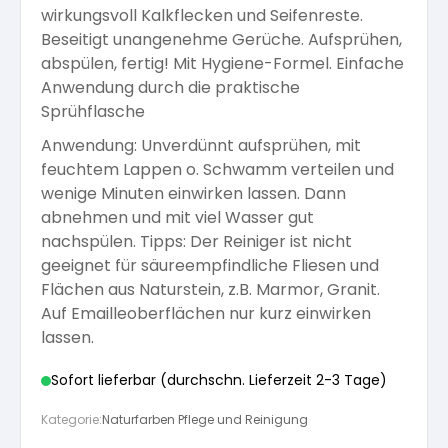
wirkungsvoll Kalkflecken und Seifenreste.
Arbeitshandschuhe
Pflege und Reinigung
Beseitigt unangenehme Gerüche. Aufsprühen,
Silikatfarben
Kalkfarben
Versiegelung für Beton
Öle für Außen
abspülen, fertig! Mit Hygiene-Formel. Einfache
Anwendung durch die praktische
Dichtmassen
Spezialprodukte
Sprühflasche
Anti Schimmelfarbe
Pflege
Pflege und Reinigung
Anwendung: Unverdünnt aufsprühen, mit
Farbwalzen
feuchtem Lappen o. Schwamm verteilen und
Isolierfarben
wenige Minuten einwirken lassen. Dann
abnehmen und mit viel Wasser gut
Pinsel und Bürsten
nachspülen. Tipps: Der Reiniger ist nicht
Latexfarben
geeignet für säureempfindliche Fliesen und
Flächen aus Naturstein, z.B. Marmor, Granit.
Schleifmittel
Auf Emailleoberflächen nur kurz einwirken
Spezialfarben
lassen.
Sofort lieferbar (durchschn. Lieferzeit 2-3 Tage)
Kategorie:
Naturfarben Pflege und Reinigung