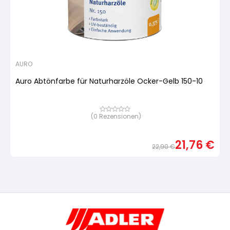
AURO
Auro Abtönfarbe für Naturharzöle Ocker-Gelb 150-10
(
0
Rezensionen)
Bewertet
mit
von
5,
21,76
€
basierend
22,90
€
auf
Urspr
Aktue
Kundenbewertung
Preis
Preis
war:
ist:
22,9
21,76