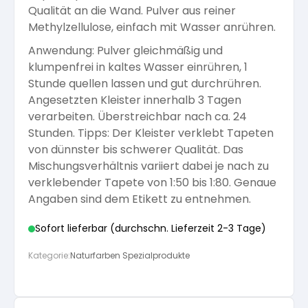
Qualität an die Wand. Pulver aus reiner
Arbeitshandschuhe
Pflege und Reinigung
Methylzellulose, einfach mit Wasser anrühren.
Silikatfarben
Kalkfarben
Versiegelung für Beton
Öle für Außen
Anwendung: Pulver gleichmäßig und
klumpenfrei in kaltes Wasser einrühren, 1
Dichtmassen
Spezialprodukte
Anti Schimmelfarbe
Stunde quellen lassen und gut durchrühren.
Pflege
Pflege und Reinigung
Angesetzten Kleister innerhalb 3 Tagen
Farbwalzen
verarbeiten. Überstreichbar nach ca. 24
Isolierfarben
Stunden. Tipps: Der Kleister verklebt Tapeten
von dünnster bis schwerer Qualität. Das
Pinsel und Bürsten
Mischungsverhältnis variiert dabei je nach zu
Latexfarben
verklebender Tapete von 1:50 bis 1:80. Genaue
Angaben sind dem Etikett zu entnehmen.
Schleifmittel
Spezialfarben
Sofort lieferbar (durchschn. Lieferzeit 2-3 Tage)
Kategorie:
Naturfarben Spezialprodukte