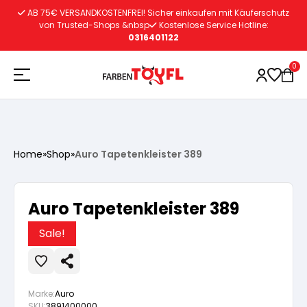
Zum
AB 75€ VERSANDKOSTENFREI! Sicher einkaufen mit Käuferschutz
Inhalt
von Trusted-Shops &nbsp
Kostenlose Service Hotline:
0316401122
springen
0
Holzschutz
Home
»
Shop
»
Auro Tapetenkleister 389
Lacke
Vorbereitung
Auro Tapetenkleister 389
Autoreparatur
Vorbereitung
Wasserlösliche Grundierung
Sale!
Innenfarben
Vorbereitung
Wasserlösliche Grundierung
Lösemittelhältige Grundierung
Marke:
Auro
SKU:
3891400000