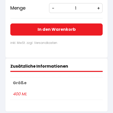
22,62 €
21,49
Menge
In den Warenkorb
inkl. MwSt. zzgl. Versandkosten
Zusätzliche Informationen
Größe
400 ML