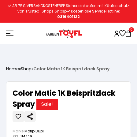
Zum
AB 75€ VERSANDKOSTENFREI! Sicher einkaufen mit Käuferschutz
Inhalt
von Trusted-Shops &nbsp
Kostenlose Service Hotline:
0316401122
springen
0
Holzschutz
Home
»
Shop
»
Color Matic 1K Beispritzlack Spray
Lacke
Vorbereitung
Color Matic 1K Beispritzlack
Autoreparatur
Vorbereitung
Spray
Wasserlösliche Grundierung
Sale!
Innenfarben
Vorbereitung
Wasserlösliche Grundierung
Lösemittelhältige Grundierung
Marke:
Motip Dupli
SKU:
114229