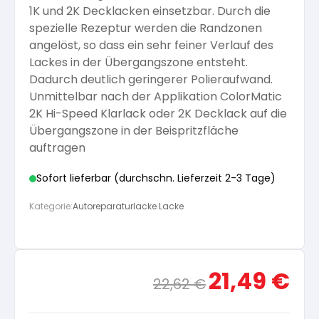
1K und 2K Decklacken einsetzbar. Durch die
Arbeitshandschuhe
Pflege und Reinigung
spezielle Rezeptur werden die Randzonen
Silikatfarben
Kalkfarben
Versiegelung für Beton
Öle für Außen
angelöst, so dass ein sehr feiner Verlauf des
Lackes in der Übergangszone entsteht.
Dichtmassen
Spezialprodukte
Dadurch deutlich geringerer Polieraufwand.
Anti Schimmelfarbe
Pflege
Pflege und Reinigung
Unmittelbar nach der Applikation ColorMatic
2K Hi-Speed Klarlack oder 2K Decklack auf die
Farbwalzen
Übergangszone in der Beispritzfläche
Isolierfarben
auftragen
Pinsel und Bürsten
Sofort lieferbar (durchschn. Lieferzeit 2-3 Tage)
Latexfarben
Kategorie:
Autoreparaturlacke Lacke
Schleifmittel
Spezialfarben
Ursprünglicher
Aktue
21,49
€
22,62
€
Preis
Preis
war:
ist: