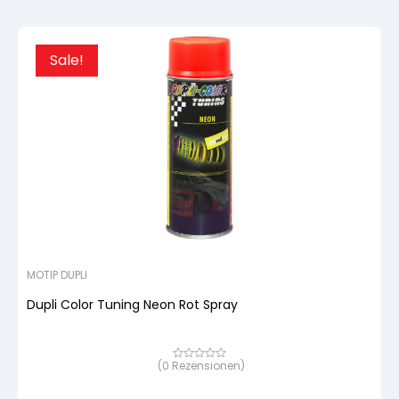
Sale!
MOTIP DUPLI
Dupli Color Tuning Neon Rot Spray
(
0
Rezensionen)
Bewertet
mit
von