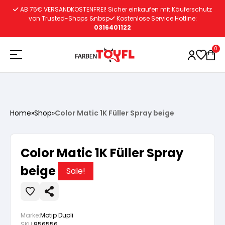
Zum
AB 75€ VERSANDKOSTENFREI! Sicher einkaufen mit Käuferschutz
Inhalt
von Trusted-Shops &nbsp
Kostenlose Service Hotline:
0316401122
springen
0
Holzschutz
Home
»
Shop
»
Color Matic 1K Füller Spray beige
Lacke
Vorbereitung
Color Matic 1K Füller Spray
Autoreparatur
Vorbereitung
beige
Wasserlösliche Grundierung
Sale!
Innenfarben
Vorbereitung
Wasserlösliche Grundierung
Lösemittelhältige Grundierung
Marke:
Motip Dupli
SKU:
856556