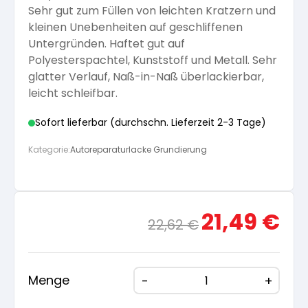
Sehr gut zum Füllen von leichten Kratzern und
Arbeitshandschuhe
Pflege und Reinigung
kleinen Unebenheiten auf geschliffenen
Silikatfarben
Kalkfarben
Versiegelung für Beton
Öle für Außen
Untergründen. Haftet gut auf
Polyesterspachtel, Kunststoff und Metall. Sehr
Dichtmassen
Spezialprodukte
glatter Verlauf, Naß-in-Naß überlackierbar,
Anti Schimmelfarbe
Pflege
Pflege und Reinigung
leicht schleifbar.
Farbwalzen
Sofort lieferbar (durchschn. Lieferzeit 2-3 Tage)
Isolierfarben
Kategorie:
Autoreparaturlacke Grundierung
Pinsel und Bürsten
Latexfarben
Schleifmittel
Ursprünglicher
Aktue
21,49
€
22,62
€
Spezialfarben
Preis
Preis
war:
ist:
22,62 €
21,49
Menge