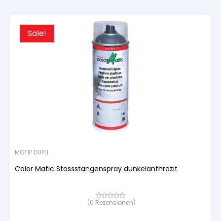
Sale!
MOTIP DUPLI
Color Matic Stossstangenspray dunkelanthrazit
(
0
Rezensionen)
Bewertet
mit
von