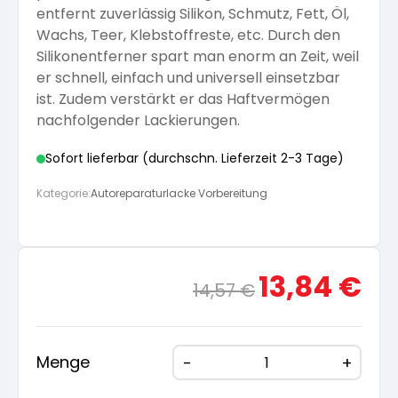
entfernt zuverlässig Silikon, Schmutz, Fett, Öl,
Arbeitshandschuhe
Pflege und Reinigung
Wachs, Teer, Klebstoffreste, etc. Durch den
Silikatfarben
Kalkfarben
Versiegelung für Beton
Öle für Außen
Silikonentferner spart man enorm an Zeit, weil
er schnell, einfach und universell einsetzbar
Dichtmassen
Spezialprodukte
ist. Zudem verstärkt er das Haftvermögen
Anti Schimmelfarbe
Pflege
Pflege und Reinigung
nachfolgender Lackierungen.
Farbwalzen
Sofort lieferbar (durchschn. Lieferzeit 2-3 Tage)
Isolierfarben
Kategorie:
Autoreparaturlacke Vorbereitung
Pinsel und Bürsten
Latexfarben
Schleifmittel
Ursprünglicher
Aktue
13,84
€
14,57
€
Spezialfarben
Preis
Preis
war:
ist:
14,57 €
13,84
Menge