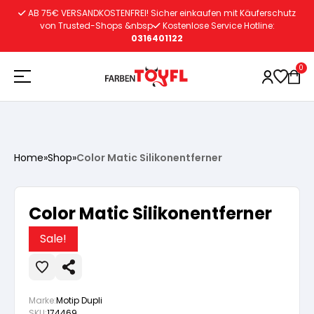
Zum
AB 75€ VERSANDKOSTENFREI! Sicher einkaufen mit Käuferschutz
Inhalt
von Trusted-Shops &nbsp
Kostenlose Service Hotline:
0316401122
springen
0
Holzschutz
Home
»
Shop
»
Color Matic Silikonentferner
Lacke
Vorbereitung
Color Matic Silikonentferner
Autoreparatur
Vorbereitung
Wasserlösliche Grundierung
Sale!
Innenfarben
Vorbereitung
Wasserlösliche Grundierung
Lösemittelhältige Grundierung
Marke:
Motip Dupli
SKU:
174469