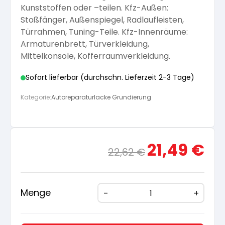
Kunststoffen oder –teilen. Kfz-Außen:
Arbeitshandschuhe
Pflege und Reinigung
Stoßfänger, Außenspiegel, Radlaufleisten,
Silikatfarben
Kalkfarben
Versiegelung für Beton
Öle für Außen
Türrahmen, Tuning-Teile. Kfz-Innenräume:
Armaturenbrett, Türverkleidung,
Dichtmassen
Spezialprodukte
Mittelkonsole, Kofferraumverkleidung.
Anti Schimmelfarbe
Pflege
Pflege und Reinigung
Sofort lieferbar (durchschn. Lieferzeit 2-3 Tage)
Farbwalzen
Isolierfarben
Kategorie:
Autoreparaturlacke Grundierung
Pinsel und Bürsten
Latexfarben
Ursprünglicher
Aktue
21,49
€
22,62
€
Schleifmittel
Preis
Preis
Spezialfarben
war:
ist:
22,62 €
21,49
Menge