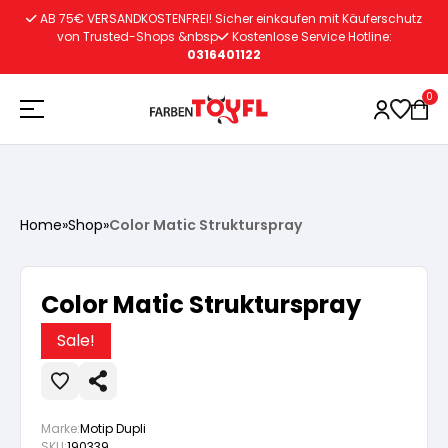
Zum
AB 75€ VERSANDKOSTENFREI! Sicher einkaufen mit Käuferschutz
Inhalt
von Trusted-Shops &nbsp
Kostenlose Service Hotline:
0316401122
springen
0
Holzschutz
Home
»
Shop
»
Color Matic Strukturspray
Lacke
Vorbereitung
Color Matic Strukturspray
Autoreparatur
Vorbereitung
Wasserlösliche Grundierung
Sale!
Innenfarben
Vorbereitung
Wasserlösliche Grundierung
Lösemittelhältige Grundierung
Marke:
Motip Dupli
SKU:
190339