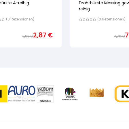
ürste 4-reihig
Drahtbürste Messing gew
reihig
(
0
Rezensionen)
(
0
Rezensionen)
Bewertet
mit
von
2,87
€
7
5,
3,02
€
7,78
€
nd
basierend
Ursprünglicher
Aktueller
auf
ewertung
Preis
Preis
Kundenbewertung
war:
ist:
3,02 €
2,87 €.