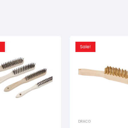
!
Sale!
DRACO