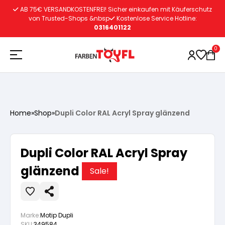
Zum
AB 75€ VERSANDKOSTENFREI! Sicher einkaufen mit Käuferschutz
Inhalt
von Trusted-Shops &nbsp
Kostenlose Service Hotline:
0316401122
springen
0
Holzschutz
Home
»
Shop
»
Dupli Color RAL Acryl Spray glänzend
Lacke
Vorbereitung
Dupli Color RAL Acryl Spray
Autoreparatur
Vorbereitung
glänzend
Wasserlösliche Grundierung
Sale!
Innenfarben
Vorbereitung
Wasserlösliche Grundierung
Lösemittelhältige Grundierung
Marke:
Motip Dupli
SKU:
349584