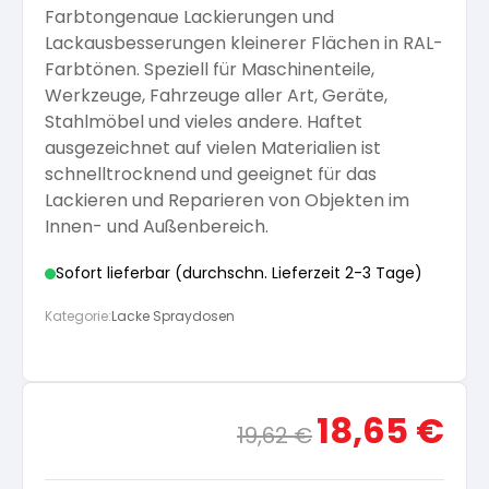
Farbtongenaue Lackierungen und
Arbeitshandschuhe
Pflege und Reinigung
Lackausbesserungen kleinerer Flächen in RAL-
Silikatfarben
Kalkfarben
Versiegelung für Beton
Öle für Außen
Farbtönen. Speziell für Maschinenteile,
Werkzeuge, Fahrzeuge aller Art, Geräte,
Dichtmassen
Spezialprodukte
Stahlmöbel und vieles andere. Haftet
Anti Schimmelfarbe
Pflege
Pflege und Reinigung
ausgezeichnet auf vielen Materialien ist
schnelltrocknend und geeignet für das
Farbwalzen
Lackieren und Reparieren von Objekten im
Isolierfarben
Innen- und Außenbereich.
Pinsel und Bürsten
Sofort lieferbar (durchschn. Lieferzeit 2-3 Tage)
Latexfarben
Kategorie:
Lacke Spraydosen
Schleifmittel
Spezialfarben
Ursprünglicher
Aktue
18,65
€
19,62
€
Preis
Preis
war:
ist: