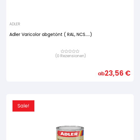
ADLER
Adler Varicolor abgetönt ( RAL, NCS.....)
(
0
Rezensionen)
Bewertet
mit
von
5,
23,56
€
basierend
ab
auf
Kundenbewertung
Sale!