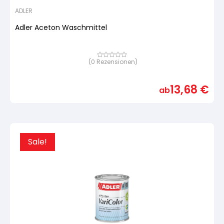
ADLER
Adler Aceton Waschmittel
(
0
Rezensionen)
Bewertet
mit
von
5,
13,68
€
basierend
ab
auf
Kundenbewertung
Sale!