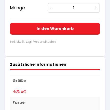
19,62 €
18,65
Menge
In den Warenkorb
inkl. MwSt. zzgl. Versandkosten
Zusätzliche Informationen
Größe
400 ML
Farbe