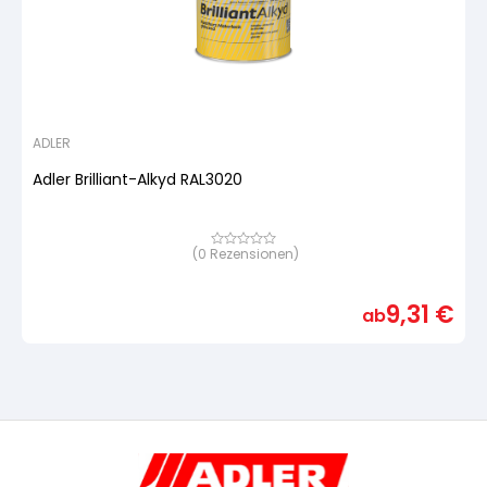
ADLER
Adler Brilliant-Alkyd RAL3020
(
0
Rezensionen)
Bewertet
mit
von
5,
9,31
€
basierend
ab
auf
Kundenbewertung