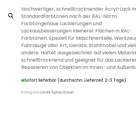
LÖSEMITTELHÄLTIG
WÄNDE UND
WASSERLÖSLICH
GRUNDIERUNG
GRUNDIERUNG
GRUND
GRUN
MÖB
Hochwertiger, schnelltrocknender Acryl-Lack i
DECKEN
Standardfarbtönen nach der RAL-Norm.
Farbtongenaue Lackierungen und
Lackausbesserungen kleinerer Flächen in RAL-
Farbtönen. Speziell für Maschinenteile, Werkzeu
Fahrzeuge aller Art, Geräte, Stahlmöbel und vie
andere. Haftet ausgezeichnet auf vielen Material
DISPERSIONSFARBEN
MINERAL-
MI
DISPERSIONSFARBEN
FARBWALZEN
PINSEL UND
MINERAL-
SILIK
SCHLE
schnelltrocknend und geeignet für das Lackiere
LÖSEMITTELHÄLTIGE
PFLEGE UND
WÄSSRIGE
LÖSEMITTELHÄLTIGER
SPEZIALLACKE
SILIKATFARBE
LÖSEMI
SILIK
SPR
SILIKATFARBE
BÜRSTEN
Reparieren von Objekten im Innen- und Außenb
HOLZBESCHICHTUNGEN
PFLEGE UND
REINIGUNG
LACKE
SPEZIALPRODUKTE
HOLZSCHUTZ
HOLZBE
REINIGUNG
Sofort lieferbar (durchschn. Lieferzeit 2-3 Tage)
Kategorie:
Lacke Spraydosen
ANTI
ISOLIERFARBEN
LATE
VERDÜNNUNGEN
SCHIMMELFARBE
HOLZÖL FÜR
VERSIEGELUNG FÜR
ÖLE FÜR INNEN
ÖLE F
P
AUSSEN
BETON