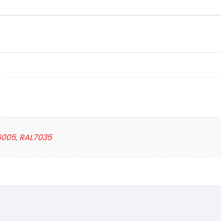
6005
,
RAL7035