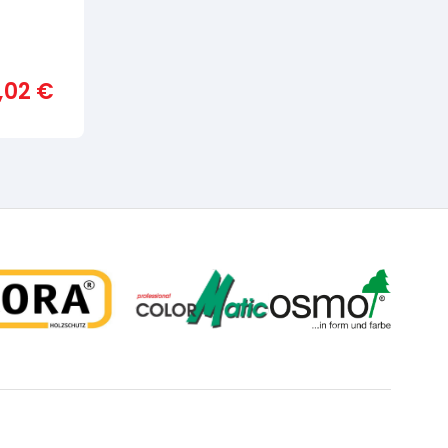
3,02
€