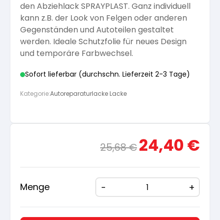
den Abziehlack SPRAYPLAST. Ganz individuell
Arbeitshandschuhe
kann z.B. der Look von Felgen oder anderen
Pflege und Reinigung
Silikatfarben
Kalkfarben
Versiegelung für Beton
Gegenständen und Autoteilen gestaltet
Öle für Außen
werden. Ideale Schutzfolie für neues Design
Dichtmassen
Spezialprodukte
und temporäre Farbwechsel.
Anti Schimmelfarbe
Pflege
Pflege und Reinigung
Sofort lieferbar (durchschn. Lieferzeit 2-3 Tage)
Farbwalzen
Isolierfarben
Kategorie:
Autoreparaturlacke Lacke
Pinsel und Bürsten
Latexfarben
Ursprünglicher
Aktue
24,40
€
25,68
€
Schleifmittel
Preis
Preis
Spezialfarben
war:
ist:
25,68 €
24,40
Menge