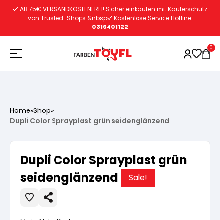
Zum
AB 75€ VERSANDKOSTENFREI! Sicher einkaufen mit Käuferschutz
Inhalt
von Trusted-Shops &nbsp
Kostenlose Service Hotline:
0316401122
springen
0
Holzschutz
Home
»
Shop
»
Dupli Color Sprayplast grün seidenglänzend
Lacke
Vorbereitung
Dupli Color Sprayplast grün
Autoreparatur
Vorbereitung
Wasserlösliche Grundierung
seidenglänzend
Sale!
Innenfarben
Vorbereitung
Wasserlösliche Grundierung
Lösemittelhältige Grundierung