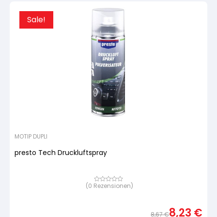
Sale!
MOTIP DUPLI
presto Tech Druckluftspray
(
0
Rezensionen)
Bewertet
mit
von
5,
8,23
€
basierend
8,67
€
auf