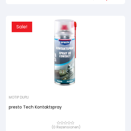
Urspr
Aktue
Kundenbewertung
Preis
Preis
war:
ist:
8,67 
8,23 
Sale!
MOTIP DUPLI
presto Tech Kontaktspray
(
0
Rezensionen)
Bewertet