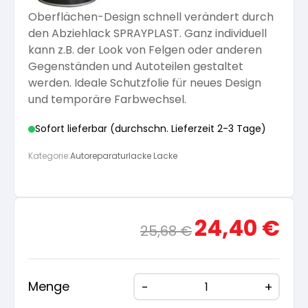
Oberflächen-Design schnell verändert durch
Arbeitshandschuhe
Pflege und Reinigung
Silikatfarben
den Abziehlack SPRAYPLAST. Ganz individuell
Kalkfarben
Versiegelung für Beton
Öle für Außen
kann z.B. der Look von Felgen oder anderen
Gegenständen und Autoteilen gestaltet
Dichtmassen
Spezialprodukte
Anti Schimmelfarbe
werden. Ideale Schutzfolie für neues Design
Pflege
Pflege und Reinigung
und temporäre Farbwechsel.
Farbwalzen
Isolierfarben
Sofort lieferbar (durchschn. Lieferzeit 2-3 Tage)
Kategorie:
Autoreparaturlacke Lacke
Pinsel und Bürsten
Latexfarben
Schleifmittel
Ursprünglicher
Aktue
24,40
€
Spezialfarben
25,68
€
Preis
Preis
war:
ist:
25,68 €
24,40
Menge