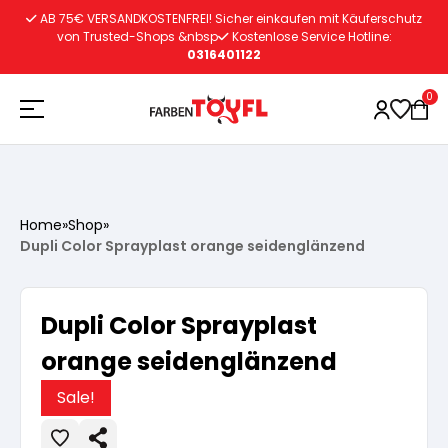
Zum
AB 75€ VERSANDKOSTENFREI! Sicher einkaufen mit Käuferschutz
Inhalt
von Trusted-Shops &nbsp
Kostenlose Service Hotline:
0316401122
springen
0
Holzschutz
Home
»
Shop
»
Dupli Color Sprayplast orange seidenglänzend
Lacke
Vorbereitung
Dupli Color Sprayplast
Autoreparatur
Vorbereitung
Wasserlösliche Grundierung
orange seidenglänzend
Innenfarben
Vorbereitung
Sale!
Wasserlösliche Grundierung
Lösemittelhältige Grundierung