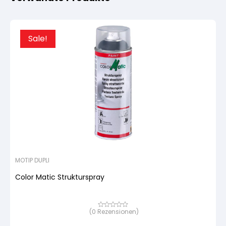
Sale!
MOTIP DUPLI
Color Matic Strukturspray
(
0
Rezensionen)
Bewertet
mit
von