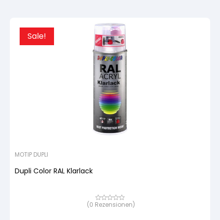
Preis
Preis
war:
ist:
22,62
21,49
Sale!
MOTIP DUPLI
Dupli Color RAL Klarlack
(
0
Rezensionen)
Bewertet
mit
von