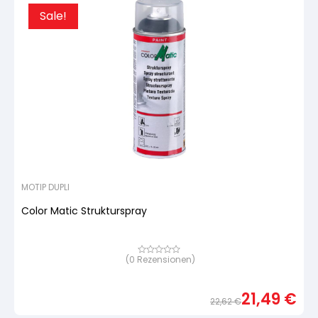
Sale!
MOTIP DUPLI
Color Matic Strukturspray
(
0
Rezensionen)
Bewertet
mit
von
5,
21,49
€
basierend
22,62
€
auf
Urspr
Aktue
Kundenbewertung