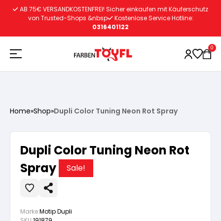
Zum
AB 75€ VERSANDKOSTENFREI! Sicher einkaufen mit Käuferschutz
Inhalt
von Trusted-Shops &nbsp
Kostenlose Service Hotline:
0316401122
springen
0
Holzschutz
Home
»
Shop
»
Dupli Color Tuning Neon Rot Spray
Lacke
Vorbereitung
Dupli Color Tuning Neon Rot
Autoreparatur
Vorbereitung
Spray
Wasserlösliche Grundierung
Sale!
Innenfarben
Vorbereitung
Wasserlösliche Grundierung
Lösemittelhältige Grundierung
Marke:
Motip Dupli
SKU:
191879