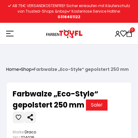
Zum
AB 75€ VERSANDKOSTENFREI! Sicher einkaufen mit Käuferschutz
Inhalt
von Trusted-Shops &nbsp
Kostenlose Service Hotline:
0316401122
springen
0
Holzschutz
Home
»
Shop
»
Farbwalze „Eco-Style“ gepolstert 250 mm
Lacke
Vorbereitung
Farbwalze „Eco-Style“
Autoreparatur
Vorbereitung
gepolstert 250 mm
Wasserlösliche Grundierung
Sale!
Innenfarben
Vorbereitung
Wasserlösliche Grundierung
Lösemittelhältige Grundierung
Marke:
Draco
SKU:
274025