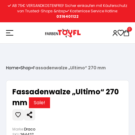
Zum
AB 75€ VERSANDKOSTENFREI! Sicher einkaufen mit Käuferschutz
Inhalt
von Trusted-Shops &nbsp
Kostenlose Service Hotline:
0316401122
springen
0
Holzschutz
Home
»
Shop
»
Fassadenwalze „Ultimo“ 270 mm
Lacke
Vorbereitung
Fassadenwalze „Ultimo“ 270
Autoreparatur
Vorbereitung
mm
Wasserlösliche Grundierung
Sale!
Innenfarben
Vorbereitung
Wasserlösliche Grundierung
Lösemittelhältige Grundierung
Marke:
Draco
SKU:
264427