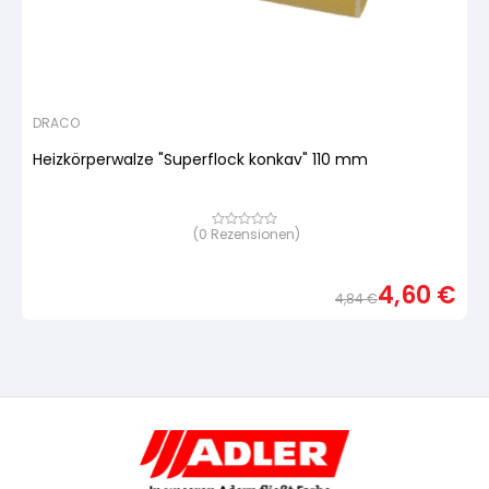
DRACO
Heizkörperwalze "Superflock konkav" 110 mm
(
0
Rezensionen)
Bewertet
mit
von
5,
4,60
€
basierend
4,84
€
auf
Urspr
Aktue
Kundenbewertung
Preis
Preis
war:
ist:
4,84
4,60 