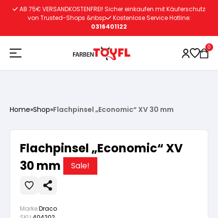
Zum
AB 75€ VERSANDKOSTENFREI! Sicher einkaufen mit Käuferschutz
Inhalt
von Trusted-Shops &nbsp
Kostenlose Service Hotline:
0316401122
springen
0
Holzschutz
Home
»
Shop
»
Flachpinsel „Economic“ XV 30 mm
Lacke
Vorbereitung
Flachpinsel „Economic“ XV
Autoreparatur
Vorbereitung
30 mm
Wasserlösliche Grundierung
Sale!
Innenfarben
Vorbereitung
Wasserlösliche Grundierung
Lösemittelhältige Grundierung
Marke:
Draco
SKU:
404202