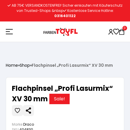
Zum
AB 75€ VERSANDKOSTENFREI! Sicher einkaufen mit Käuferschutz
Inhalt
von Trusted-Shops &nbsp
Kostenlose Service Hotline:
0316401122
springen
0
Holzschutz
Home
»
Shop
»
Flachpinsel „Profi Lasurmix“ XV 30 mm
Lacke
Vorbereitung
Flachpinsel „Profi Lasurmix“
Autoreparatur
Vorbereitung
XV 30 mm
Wasserlösliche Grundierung
Sale!
Innenfarben
Vorbereitung
Wasserlösliche Grundierung
Lösemittelhältige Grundierung
Marke:
Draco
SKU:
404830