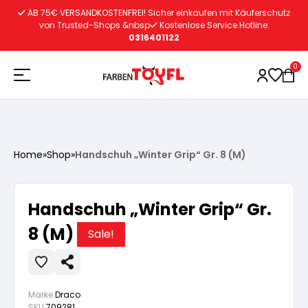
Zum
AB 75€ VERSANDKOSTENFREI! Sicher einkaufen mit Käuferschutz
Inhalt
von Trusted-Shops &nbsp
Kostenlose Service Hotline:
0316401122
springen
0
Holzschutz
Home
»
Shop
»
Handschuh „Winter Grip“ Gr. 8 (M)
Lacke
Vorbereitung
Handschuh „Winter Grip“ Gr.
Autoreparatur
Vorbereitung
8 (M)
Wasserlösliche Grundierung
Sale!
Innenfarben
Vorbereitung
Wasserlösliche Grundierung
Lösemittelhältige Grundierung
Marke:
Draco
SKU:
709281