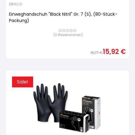
DRACO
Einweghandschuh "Black Nitril" Gr. 7 (S), (80-Stück-
Packung)
(
0
Rezensionen)
Bewertet
mit
von
5,
15,92
€
basierend
16,77
€
auf
Urspr
Aktue
Kundenbewertung
Preis
Preis
war:
ist:
16,77
15,92
Sale!