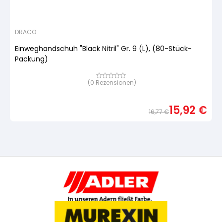
DRACO
Einweghandschuh "Black Nitril" Gr. 9 (L), (80-Stück-
Packung)
(
0
Rezensionen)
Bewertet
mit
von
5,
15,92
€
basierend
16,77
€
auf
Urspr
Aktue
Kundenbewertung
Preis
Preis
war:
ist:
16,77
15,92