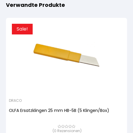
Verwandte Produkte
Sale!
DRACO
OLFA Ersatzklingen 25 mm HB-5B (5 Klingen/Box)
(
0
Rezensionen)
Bewertet