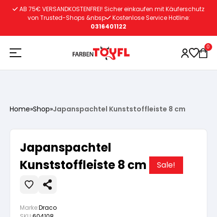
Zum
AB 75€ VERSANDKOSTENFREI! Sicher einkaufen mit Käuferschutz
Inhalt
von Trusted-Shops &nbsp
Kostenlose Service Hotline:
0316401122
springen
0
Holzschutz
Home
»
Shop
»
Japanspachtel Kunststoffleiste 8 cm
Lacke
Vorbereitung
Japanspachtel
Autoreparatur
Vorbereitung
Kunststoffleiste 8 cm
Wasserlösliche Grundierung
Sale!
Innenfarben
Vorbereitung
Wasserlösliche Grundierung
Lösemittelhältige Grundierung
Marke:
Draco
SKU:
604108