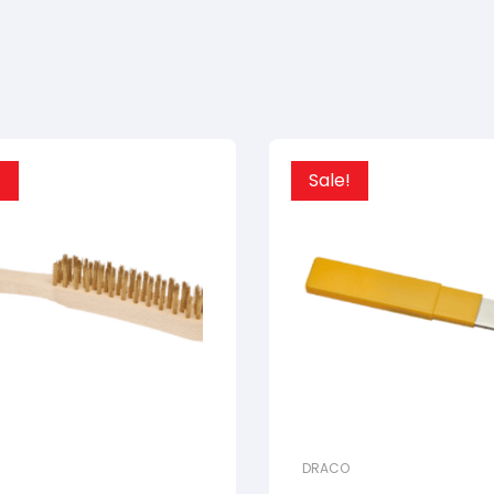
!
Sale!
DRACO