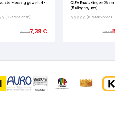
bürste Messing gewellt 4-
OLFA Ersatzklingen 25 
(5 Klingen/Box)
(
0
Rezensionen)
(
0
Rezensionen)
Bewertet
mit
von
7,39
€
5,
7,78
€
9,27
€
nd
basierend
Ursprünglicher
Aktueller
auf
ewertung
Preis
Preis
Kundenbewertung
war:
ist:
7,78 €
7,39 €.