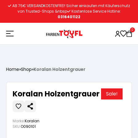
Zum
AB 75€ VERSANDKOSTENFREI! Sicher einkaufen mit Käuferschutz
Inhalt
von Trusted-Shops &nbsp
Kostenlose Service Hotline:
0316401122
springen
0
Holzschutz
Home
»
Shop
»
Koralan Holzentgrauer
Lacke
Vorbereitung
Koralan Holzentgrauer
Sale!
Autoreparatur
Vorbereitung
Wasserlösliche Grundierung
Marke:
Koralan
Innenfarben
Vorbereitung
Wasserlösliche Grundierung
Lösemittelhältige Grundierung
SKU:
O090101