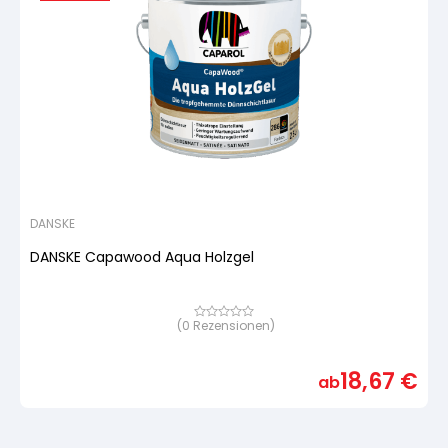
DANSKE
DANSKE Capawood Aqua Holzgel
(
0
Rezensionen)
Bewertet
mit
von
5,
18,67
€
basierend
ab
auf
Kundenbewertung