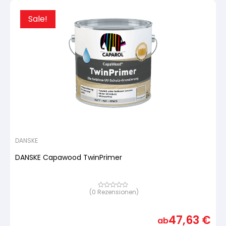
Sale!
DANSKE
DANSKE Capawood TwinPrimer
(
0
Rezensionen)
Bewertet
mit
von
5,
47,63
€
basierend
ab
auf