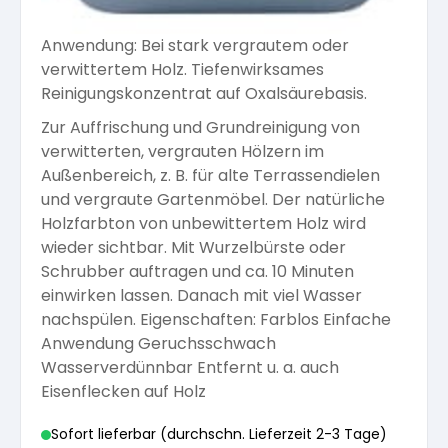
Arbeitshandschuhe
Pflege und Reinigung
Silikatfarben
Anwendung: Bei stark vergrautem oder
Kalkfarben
Versiegelung für Beton
Öle für Außen
verwittertem Holz. Tiefenwirksames
Reinigungskonzentrat auf Oxalsäurebasis.
Dichtmassen
Spezialprodukte
Anti Schimmelfarbe
Pflege
Zur Auffrischung und Grundreinigung von
Pflege und Reinigung
verwitterten, vergrauten Hölzern im
Farbwalzen
Außenbereich, z. B. für alte Terrassendielen
Isolierfarben
und vergraute Gartenmöbel. Der natürliche
Holzfarbton von unbewittertem Holz wird
Pinsel und Bürsten
wieder sichtbar. Mit Wurzelbürste oder
Latexfarben
Schrubber auftragen und ca. 10 Minuten
einwirken lassen. Danach mit viel Wasser
Schleifmittel
nachspülen. Eigenschaften: Farblos Einfache
Spezialfarben
Anwendung Geruchsschwach
Wasserverdünnbar Entfernt u. a. auch
Eisenflecken auf Holz
Sofort lieferbar (durchschn. Lieferzeit 2-3 Tage)