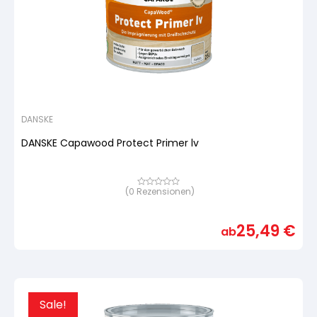
DANSKE
DANSKE Capawood Protect Primer lv
(
0
Rezensionen)
Bewertet
mit
von
5,
25,49
€
basierend
ab
auf
Kundenbewertung
Sale!