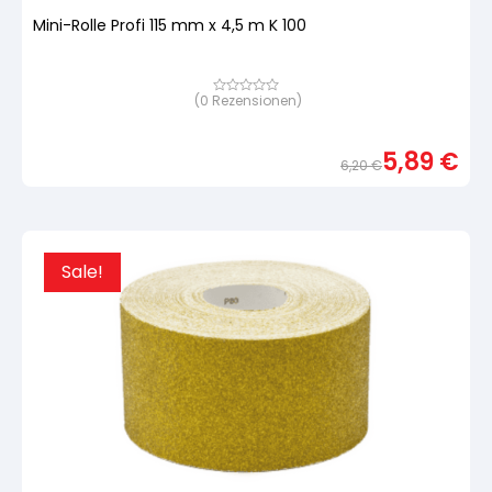
Mini-Rolle Profi 115 mm x 4,5 m K 100
(
0
Rezensionen)
Bewertet
mit
von
5,
5,89
€
basierend
6,20
€
auf
Urspr
Aktue
Kundenbewertung
Preis
Preis
war:
ist:
6,20 
5,89 
Sale!