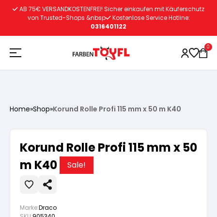
Zum
AB 75€ VERSANDKOSTENFREI! Sicher einkaufen mit Käuferschutz
Inhalt
von Trusted-Shops &nbsp
Kostenlose Service Hotline:
0316401122
springen
0
Holzschutz
Home
»
Shop
»
Korund Rolle Profi 115 mm x 50 m K40
Lacke
Vorbereitung
Korund Rolle Profi 115 mm x 50
Autoreparatur
Vorbereitung
m K40
Wasserlösliche Grundierung
Sale!
Innenfarben
Vorbereitung
Wasserlösliche Grundierung
Lösemittelhältige Grundierung
Marke:
Draco
SKU:
905340