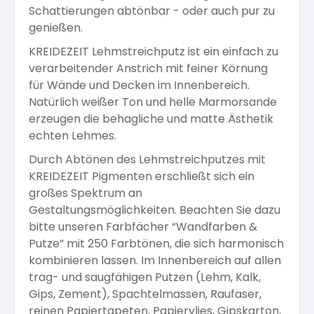
Schattierungen abtönbar - oder auch pur zu
Arbeitshandschuhe
Pflege und Reinigung
genießen.
Silikatfarben
Kalkfarben
Versiegelung für Beton
Öle für Außen
KREIDEZEIT Lehmstreichputz ist ein einfach zu
verarbeitender Anstrich mit feiner Körnung
Dichtmassen
Spezialprodukte
Anti Schimmelfarbe
für Wände und Decken im Innenbereich.
Pflege
Pflege und Reinigung
Natürlich weißer Ton und helle Marmorsande
Farbwalzen
erzeugen die behagliche und matte Ästhetik
Isolierfarben
echten Lehmes.
Durch Abtönen des Lehmstreichputzes mit
Pinsel und Bürsten
KREIDEZEIT Pigmenten erschließt sich ein
Latexfarben
großes Spektrum an
Gestaltungsmöglichkeiten. Beachten Sie dazu
Schleifmittel
bitte unseren Farbfächer “Wandfarben &
Spezialfarben
Putze” mit 250 Farbtönen, die sich harmonisch
kombinieren lassen. Im Innenbereich auf allen
trag- und saugfähigen Putzen (Lehm, Kalk,
Gips, Zement), Spachtelmassen, Raufaser,
reinen Papiertapeten, Papiervlies, Gipskarton,