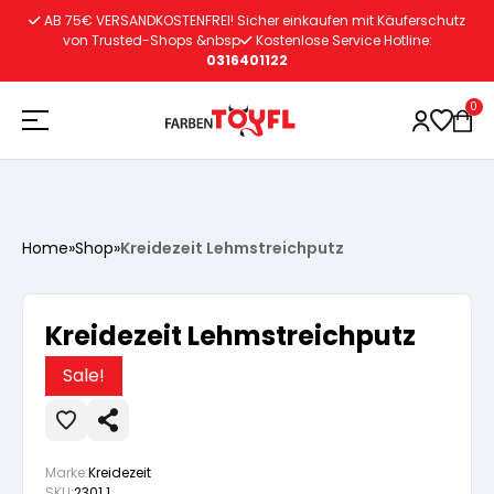
Zum
AB 75€ VERSANDKOSTENFREI! Sicher einkaufen mit Käuferschutz
Inhalt
von Trusted-Shops &nbsp
Kostenlose Service Hotline:
0316401122
springen
0
Holzschutz
Home
»
Shop
»
Kreidezeit Lehmstreichputz
Lacke
Vorbereitung
Kreidezeit Lehmstreichputz
Autoreparatur
Vorbereitung
Wasserlösliche Grundierung
Sale!
Innenfarben
Vorbereitung
Wasserlösliche Grundierung
Lösemittelhältige Grundierung
Marke:
Kreidezeit
SKU:
2301.1