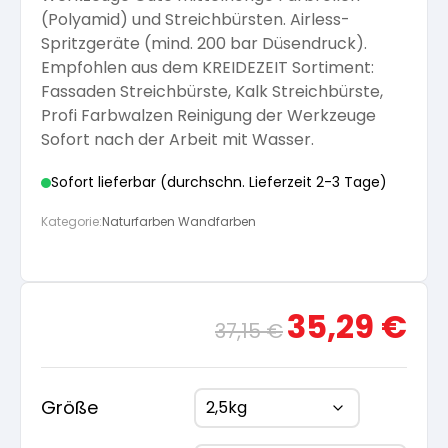
(Polyamid) und Streichbürsten. Airless-
Spritzgeräte (mind. 200 bar Düsendruck).
Empfohlen aus dem KREIDEZEIT Sortiment:
Fassaden Streichbürste, Kalk Streichbürste,
Profi Farbwalzen Reinigung der Werkzeuge
Sofort nach der Arbeit mit Wasser.
Sofort lieferbar (durchschn. Lieferzeit 2-3 Tage)
Kategorie:
Naturfarben Wandfarben
Ursprünglicher
Aktue
35,29
€
37,15
€
Preis
Preis
war:
ist:
37,15 €
35,29
Größe