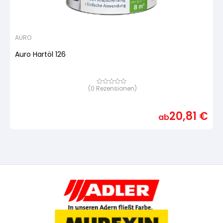
AURO
Auro Hartöl 126
(
0
Rezensionen)
Bewertet
mit
von
5,
20,81
€
basierend
ab
auf
Kundenbewertung