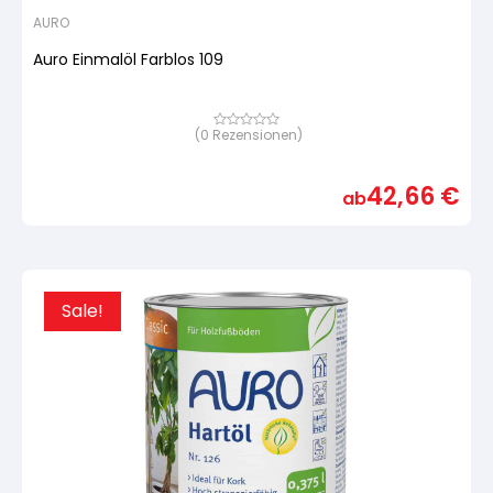
AURO
Auro Einmalöl Farblos 109
(
0
Rezensionen)
Bewertet
mit
von
5,
42,66
€
basierend
ab
auf
Kundenbewertung
Sale!