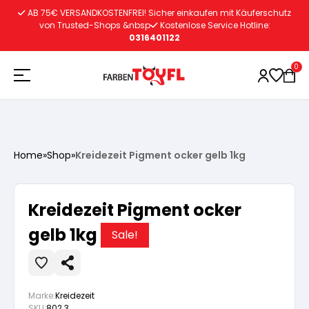
Zum
AB 75€ VERSANDKOSTENFREI! Sicher einkaufen mit Käuferschutz
Inhalt
von Trusted-Shops &nbsp
Kostenlose Service Hotline:
0316401122
springen
0
Holzschutz
Home
»
Shop
»
Kreidezeit Pigment ocker gelb 1kg
Lacke
Vorbereitung
Kreidezeit Pigment ocker
Autoreparatur
Vorbereitung
gelb 1kg
Wasserlösliche Grundierung
Sale!
Innenfarben
Vorbereitung
Wasserlösliche Grundierung
Lösemittelhältige Grundierung
Marke:
Kreidezeit
SKU:
802.3