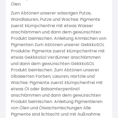
Ölen.
Arbeitshandschuhe
Pflege und Reinigung
Silikatfarben
Kalkfarben
Zum Abtönen unserer wässrigen Putze,
Versiegelung für Beton
Öle für Außen
Wandlasuren, Putze und Wachse: Pigmente
zuerst klümpchenfrei mit etwas Wasser
Dichtmassen
Spezialprodukte
Anti Schimmelfarbe
anschlämmen und dann dem gewünschten
Pflege
Pflege und Reinigung
Produkt beimischen. Anleitung Anmischen von
Farbwalzen
Pigmenten Zum Abtönen unserer GekkkoSOL
Isolierfarben
Produkte: Pigmente zuerst klümpchenfrei mit
etwas GekkkoSol Verdünner anschlämmen
Pinsel und Bürsten
und dann dem gewünschten GekkkoSOL
Latexfarben
Produkt beimischen. Zum Abtönen unserer
ölbasierten Farben, Lasuren, Hartöle und
Schleifmittel
Wachse: Pigmente zuerst klümpchenfrei mit
Spezialfarben
etwas Öl oder Balsamterpentinöl
anschlämmen und dann dem gewünschten
Produkt beimischen. Anleitung Pigmentieren
von Ölen und Ölwachsmischungen Alle
Pigmente sind lichtecht und mit Außnahme