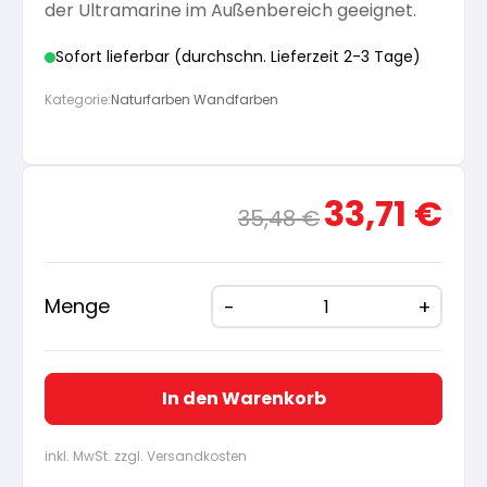
der Ultramarine im Außenbereich geeignet.
Sofort lieferbar (durchschn. Lieferzeit 2-3 Tage)
Kategorie:
Naturfarben Wandfarben
Ursprünglicher
Aktue
33,71
€
35,48
€
Preis
Preis
war:
ist:
35,48 €
33,71
Menge
In den Warenkorb
inkl. MwSt. zzgl. Versandkosten