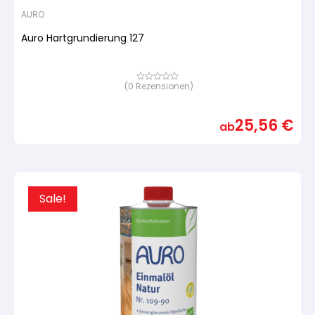
AURO
Auro Hartgrundierung 127
(
0
Rezensionen)
Bewertet
mit
von
5,
25,56
€
basierend
ab
auf
Kundenbewertung
Sale!