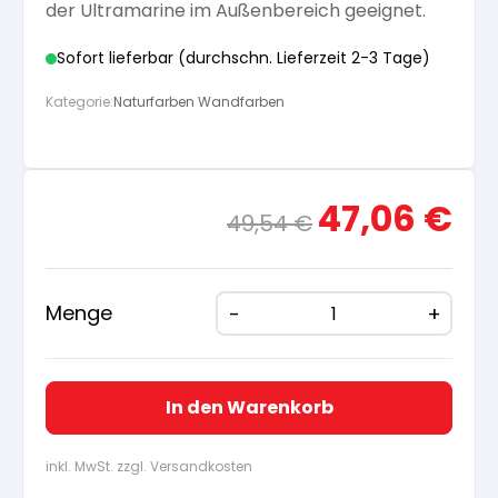
der Ultramarine im Außenbereich geeignet.
Sofort lieferbar (durchschn. Lieferzeit 2-3 Tage)
Kategorie:
Naturfarben Wandfarben
Ursprünglicher
Aktue
47,06
€
49,54
€
Preis
Preis
war:
ist:
49,54 €
47,06
Menge
In den Warenkorb
inkl. MwSt. zzgl. Versandkosten