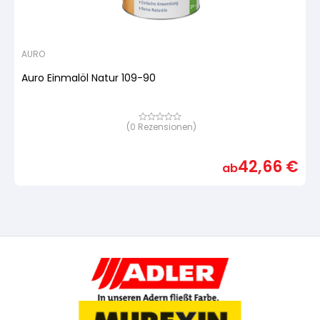
AURO
Auro Einmalöl Natur 109-90
(
0
Rezensionen)
Bewertet
mit
von
5,
42,66
€
basierend
ab
auf
Kundenbewertung