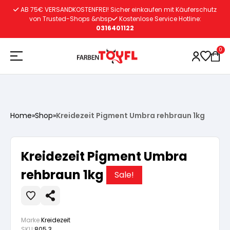
Zum
AB 75€ VERSANDKOSTENFREI! Sicher einkaufen mit Käuferschutz
Inhalt
von Trusted-Shops &nbsp
Kostenlose Service Hotline:
0316401122
springen
0
Holzschutz
Home
»
Shop
»
Kreidezeit Pigment Umbra rehbraun 1kg
Lacke
Vorbereitung
Kreidezeit Pigment Umbra
Autoreparatur
Vorbereitung
rehbraun 1kg
Wasserlösliche Grundierung
Sale!
Innenfarben
Vorbereitung
Wasserlösliche Grundierung
Lösemittelhältige Grundierung
Marke:
Kreidezeit
SKU:
805.3