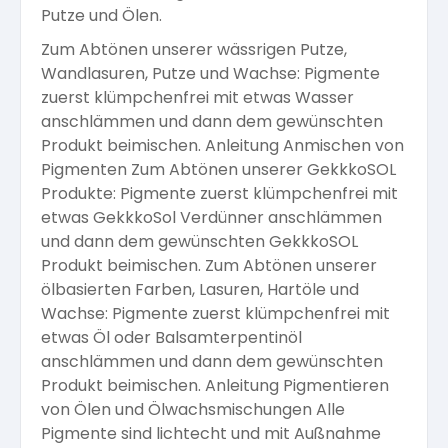
Putze und Ölen.
Arbeitshandschuhe
Pflege und Reinigung
Silikatfarben
Kalkfarben
Zum Abtönen unserer wässrigen Putze,
Versiegelung für Beton
Öle für Außen
Wandlasuren, Putze und Wachse: Pigmente
zuerst klümpchenfrei mit etwas Wasser
Dichtmassen
Spezialprodukte
Anti Schimmelfarbe
anschlämmen und dann dem gewünschten
Pflege
Pflege und Reinigung
Produkt beimischen. Anleitung Anmischen von
Farbwalzen
Pigmenten Zum Abtönen unserer GekkkoSOL
Isolierfarben
Produkte: Pigmente zuerst klümpchenfrei mit
etwas GekkkoSol Verdünner anschlämmen
Pinsel und Bürsten
und dann dem gewünschten GekkkoSOL
Latexfarben
Produkt beimischen. Zum Abtönen unserer
ölbasierten Farben, Lasuren, Hartöle und
Schleifmittel
Wachse: Pigmente zuerst klümpchenfrei mit
Spezialfarben
etwas Öl oder Balsamterpentinöl
anschlämmen und dann dem gewünschten
Produkt beimischen. Anleitung Pigmentieren
von Ölen und Ölwachsmischungen Alle
Pigmente sind lichtecht und mit Außnahme