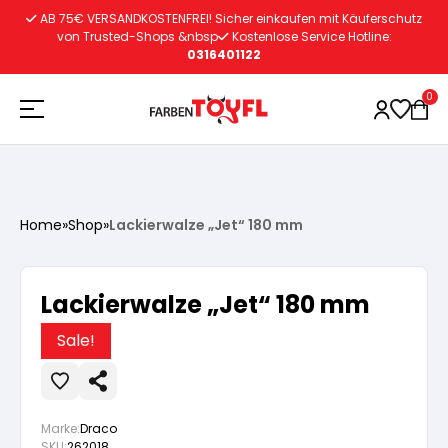
Zum
AB 75€ VERSANDKOSTENFREI! Sicher einkaufen mit Käuferschutz
Inhalt
von Trusted-Shops &nbsp
Kostenlose Service Hotline:
0316401122
springen
0
Holzschutz
Home
»
Shop
»
Lackierwalze „Jet“ 180 mm
Lacke
Vorbereitung
Lackierwalze „Jet“ 180 mm
Autoreparatur
Vorbereitung
Wasserlösliche Grundierung
Sale!
Innenfarben
Vorbereitung
Wasserlösliche Grundierung
Lösemittelhältige Grundierung
Marke:
Draco
SKU:
262018