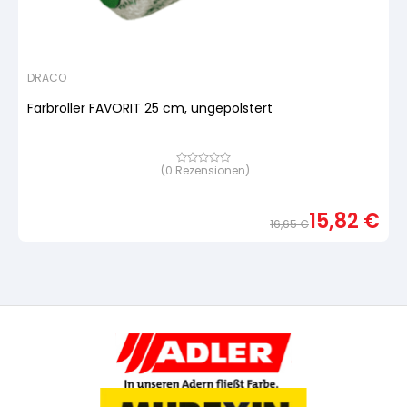
DRACO
Farbroller FAVORIT 25 cm, ungepolstert
(
0
Rezensionen)
Bewertet
mit
von
5,
15,82
€
basierend
16,65
€
auf
Urspr
Aktue
Kundenbewertung
Preis
Preis
war:
ist:
16,65
15,82