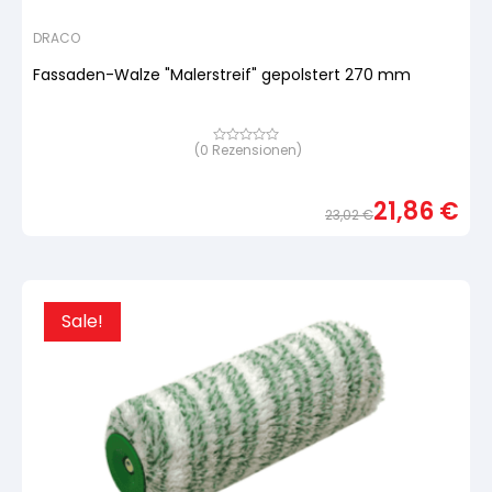
DRACO
Fassaden-Walze "Malerstreif" gepolstert 270 mm
(
0
Rezensionen)
Bewertet
mit
von
5,
21,86
€
basierend
23,02
€
auf
Urspr
Aktue
Kundenbewertung
Preis
Preis
war:
ist:
23,02
21,86
Sale!