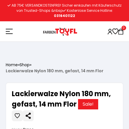
Zum
AB 75€ VERSANDKOSTENFREI! Sicher einkaufen mit Käuferschutz
Inhalt
von Trusted-Shops &nbsp
Kostenlose Service Hotline:
0316401122
springen
0
Holzschutz
Home
»
Shop
»
Lackierwalze Nylon 180 mm, gefast, 14 mm Flor
Lacke
Vorbereitung
Lackierwalze Nylon 180 mm,
Autoreparatur
Vorbereitung
Wasserlösliche Grundierung
gefast, 14 mm Flor
Sale!
Innenfarben
Vorbereitung
Wasserlösliche Grundierung
Lösemittelhältige Grundierung