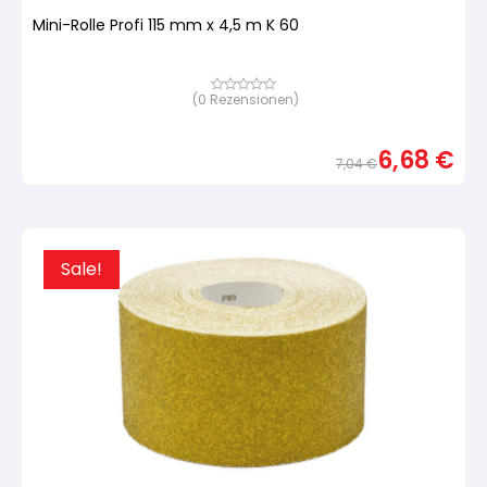
Mini-Rolle Profi 115 mm x 4,5 m K 60
(
0
Rezensionen)
Bewertet
mit
von
5,
6,68
€
basierend
7,04
€
auf
Urspr
Aktue
Kundenbewertung
Preis
Preis
war:
ist:
7,04 
6,68 
Sale!