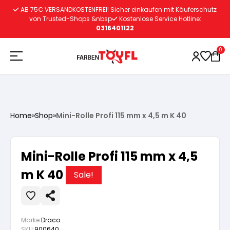
Zum
AB 75€ VERSANDKOSTENFREI! Sicher einkaufen mit Käuferschutz
Inhalt
von Trusted-Shops &nbsp
Kostenlose Service Hotline:
0316401122
springen
0
Holzschutz
Home
»
Shop
»
Mini-Rolle Profi 115 mm x 4,5 m K 40
Lacke
Vorbereitung
Mini-Rolle Profi 115 mm x 4,5
Autoreparatur
Vorbereitung
m K 40
Wasserlösliche Grundierung
Sale!
Innenfarben
Vorbereitung
Wasserlösliche Grundierung
Lösemittelhältige Grundierung
Marke:
Draco
SKU:
900640