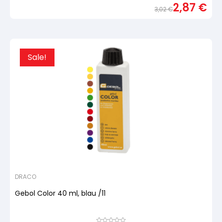
2,87
€
basierend
3,02
€
auf
Urspr
Aktue
Kundenbewertung
Preis
Preis
war:
ist:
3,02 
2,87 
Sale!
DRACO
Gebol Color 40 ml, blau /11