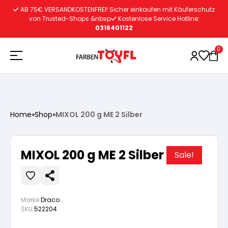
Zum
AB 75€ VERSANDKOSTENFREI! Sicher einkaufen mit Käuferschutz
Inhalt
von Trusted-Shops &nbsp
Kostenlose Service Hotline:
0316401122
springen
0
Holzschutz
Home
»
Shop
»
MIXOL 200 g ME 2 Silber
Lacke
Vorbereitung
MIXOL 200 g ME 2 Silber
Sale!
Autoreparatur
Vorbereitung
Wasserlösliche Grundierung
Marke:
Draco
Innenfarben
Vorbereitung
Wasserlösliche Grundierung
Lösemittelhältige Grundierung
SKU:
522204