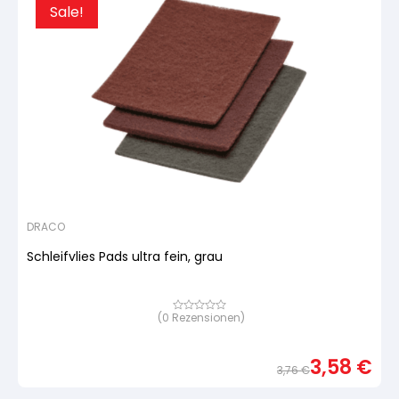
Sale!
DRACO
Schleifvlies Pads ultra fein, grau
(
0
Rezensionen)
Bewertet
mit
von
5,
3,58
€
basierend
3,76
€
auf
Urspr
Aktue
Kundenbewertung