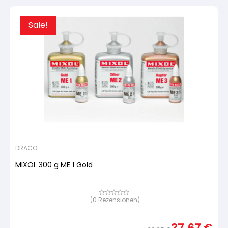
Sale!
DRACO
MIXOL 300 g ME 1 Gold
(
0
Rezensionen)
Bewertet
mit
von
5,
basierend