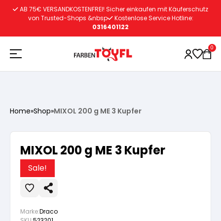
Zum
AB 75€ VERSANDKOSTENFREI! Sicher einkaufen mit Käuferschutz
Inhalt
von Trusted-Shops &nbsp
Kostenlose Service Hotline:
0316401122
springen
0
Holzschutz
Home
»
Shop
»
MIXOL 200 g ME 3 Kupfer
Lacke
Vorbereitung
MIXOL 200 g ME 3 Kupfer
Autoreparatur
Vorbereitung
Wasserlösliche Grundierung
Sale!
Innenfarben
Vorbereitung
Wasserlösliche Grundierung
Lösemittelhältige Grundierung
Marke:
Draco
SKU:
523201