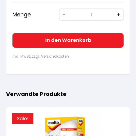
6,73 €
6,40 
Menge
In den Warenkorb
inkl. MwSt. zzgl. Versandkosten
Verwandte Produkte
Sale!