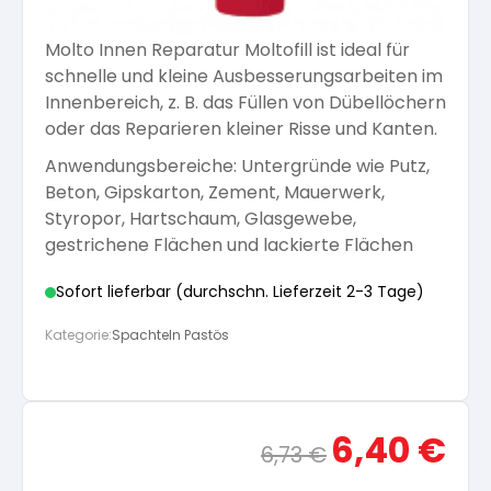
Arbeitshandschuhe
Pflege und Reinigung
Silikatfarben
Molto Innen Reparatur Moltofill ist ideal für
Kalkfarben
Versiegelung für Beton
Öle für Außen
schnelle und kleine Ausbesserungsarbeiten im
Innenbereich, z. B. das Füllen von Dübellöchern
Dichtmassen
Spezialprodukte
oder das Reparieren kleiner Risse und Kanten.
Anti Schimmelfarbe
Pflege
Pflege und Reinigung
Anwendungsbereiche: Untergründe wie Putz,
Farbwalzen
Beton, Gipskarton, Zement, Mauerwerk,
Isolierfarben
Styropor, Hartschaum, Glasgewebe,
gestrichene Flächen und lackierte Flächen
Pinsel und Bürsten
Latexfarben
Sofort lieferbar (durchschn. Lieferzeit 2-3 Tage)
Schleifmittel
Kategorie:
Spachteln Pastös
Spezialfarben
Ursprünglicher
Aktue
6,40
€
6,73
€
Preis
Preis
war:
ist: