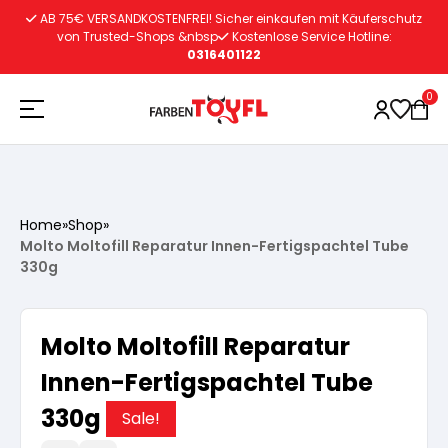
Zum
AB 75€ VERSANDKOSTENFREI! Sicher einkaufen mit Käuferschutz
Inhalt
von Trusted-Shops &nbsp
Kostenlose Service Hotline:
0316401122
springen
0
Holzschutz
Home
»
Shop
»
Molto Moltofill Reparatur Innen-Fertigspachtel Tube
Lacke
Vorbereitung
330g
Autoreparatur
Vorbereitung
Wasserlösliche Grundierung
Molto Moltofill Reparatur
Innen-Fertigspachtel Tube
Innenfarben
Vorbereitung
Wasserlösliche Grundierung
Lösemittelhältige Grundierung
330g
Sale!