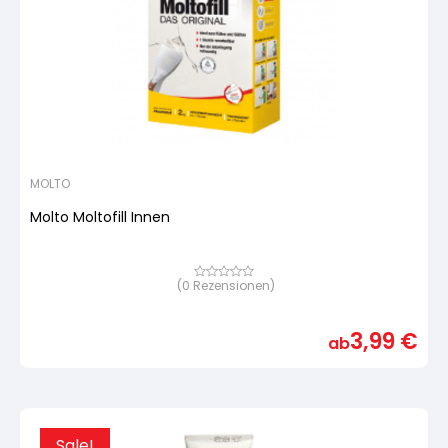
MOLTO
Molto Moltofill Innen
(
0
Rezensionen)
Bewertet
mit
von
5,
3,99
€
basierend
ab
auf
Kundenbewertung
Sale!