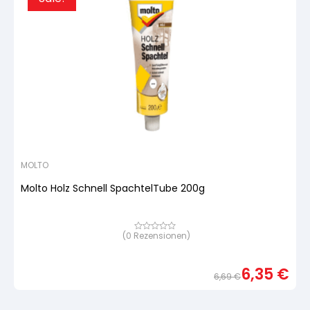
MOLTO
Molto Holz Schnell SpachtelTube 200g
(
0
Rezensionen)
Bewertet
mit
von
5,
6,35
€
basierend
6,69
€
auf
Urspr
Aktue
Kundenbewertung
Preis
Preis