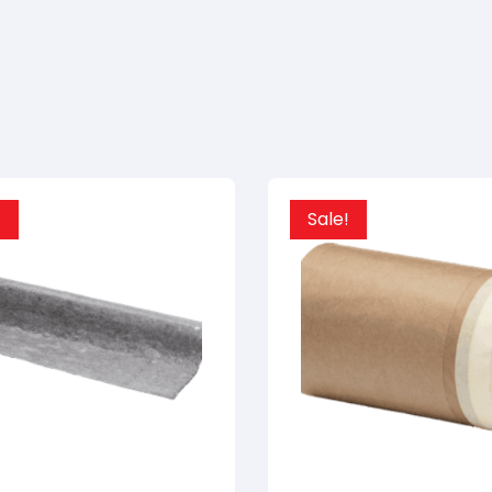
!
Sale!